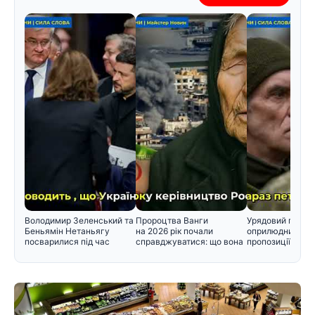
Володимир Зеленський та
Пророцтва Ванги
Урядовий порта
Беньямін Нетаньягу
на 2026 рік почали
оприлюднив нов
посварилися під час
справджуватися: що вона
пропозиції щодо
зустріч
прогнозувал
черговості приз