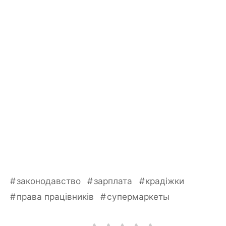
законодавство
зарплата
крадіжки
права працівників
супермаркеты