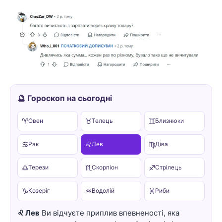
🔮 Гороскоп на сьогодні
♈
♉
♊
Овен
Телець
Близнюки
♋
♌
♍
Рак
Лев
Діва
♎
♏
♐
Терези
Скорпіон
Стрілець
♑
♒
♓
Козеріг
Водолій
Риби
♌ Лев
Ви відчуєте приплив впевненості, яка