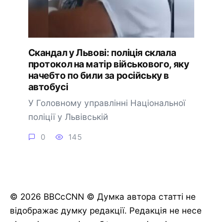
Скандал у Львові: поліція склала
протокол на матір військового, яку
начебто по били за російську в
автобусі
У Головному управлінні Національної
поліції у Львівській
0
145
© 2026 BBCcCNN © Думка автора статті не
відображає думку редакції. Редакція не несе
🔔 Підписатися
Пізніше