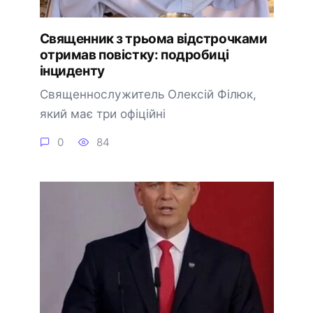
Священник з трьома відстрочками
отримав повістку: подробиці
інциденту
Священнослужитель Олексій Філюк,
який має три офіційні
0
84