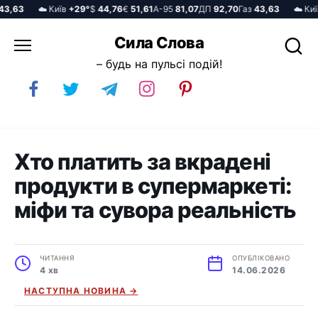
63
☁️ Київ
+29°
$
44,76
€
51,61
А-95
81,07
ДП
92,70
Газ
43,63
☁️ Київ
+
Перейти
Сила Слова
до
– будь на пульсі подій!
вмісту
Хто платить за вкрадені
продукти в супермаркеті:
міфи та сувора реальність
ЧИТАННЯ
ОПУБЛІКОВАНО
4 хв
14.06.2026
НАСТУПНА НОВИНА →