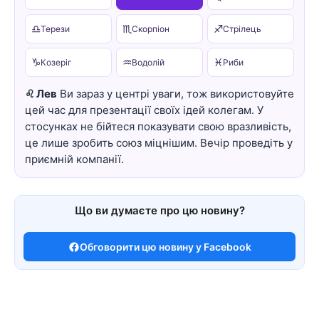
♎
♏
♐
Терези
Скорпіон
Стрілець
♑
♒
♓
Козеріг
Водолій
Риби
♌ Лев
Ви зараз у центрі уваги, тож використовуйте
цей час для презентації своїх ідей колегам. У
стосунках не бійтеся показувати свою вразливість,
це лише зробить союз міцнішим. Вечір проведіть у
приємній компанії.
Що ви думаєте про цю новину?
Обговорити цю новину у Facebook