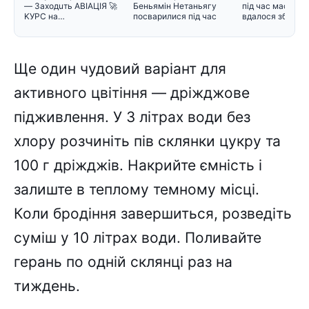
— Зaxoдuть ABIAЦIЯ 🚀
Беньямін Нетаньягу
під час масован
KУPC нa…
посварилися під час
вдалося збити л
зустріч
Ще один чудовий варіант для
активного цвітіння — дріжджове
підживлення. У 3 літрах води без
хлору розчиніть пів склянки цукру та
100 г дріжджів. Накрийте ємність і
залиште в теплому темному місці.
Коли бродіння завершиться, розведіть
суміш у 10 літрах води. Поливайте
герань по одній склянці раз на
тиждень.