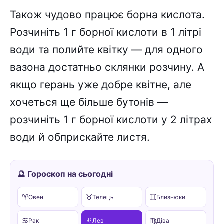
Також чудово працює борна кислота.
Розчиніть 1 г борної кислоти в 1 літрі
води та полийте квітку — для одного
вазона достатньо склянки розчину. А
якщо герань уже добре квітне, але
хочеться ще більше бутонів —
розчиніть 1 г борної кислоти у 2 літрах
води й обприскайте листя.
🔮 Гороскоп на сьогодні
♈
♉
♊
Овен
Телець
Близнюки
♋
♌
♍
Рак
Лев
Діва