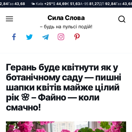
84
Газ
43,68
🌤️ Київ
+25°
$
44,69
€
51,63
А-95
81,27
ДП
92,84
Газ
43,68
Перейти
Сила Слова
до
– будь на пульсі подій!
вмісту
Герань буде квітнути як у
ботанічному саду — пишні
шапки квітів майже цілий
рік 🌸 – Файно — коли
смачно!