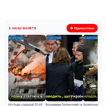
📱 НАШІ SHORTS
🔔 Підписатися
Hiч бyдe cтpaшнa❗️ 20:40
Володимир Зеленський та
Зеленський поя