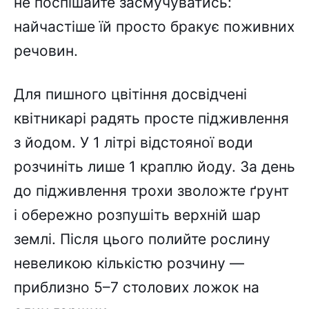
не поспішайте засмучуватись:
найчастіше їй просто бракує поживних
речовин.
Для пишного цвітіння досвідчені
квітникарі радять просте підживлення
з йодом. У 1 літрі відстояної води
розчиніть лише 1 краплю йоду. За день
до підживлення трохи зволожте ґрунт
і обережно розпушіть верхній шар
землі. Після цього полийте рослину
невеликою кількістю розчину —
приблизно 5–7 столових ложок на