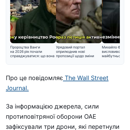
Пророцтва Ванги
Урядовий портал
Михайло Федор
на 2026 рік почали
оприлюднив нові
висловився щод
справджуватися: що вона
пропозиції щодо зміни
майбутнього в у
прогнозувал
черговості призо
Про це повідомляє
The Wall Street
Journal.
За інформацією джерела, сили
протиповітряної оборони ОАЕ
зафіксували три дрони, які перетнули