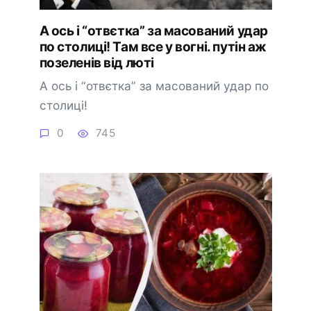
А оcь і “отвєтка” за маcoваний удар
по cтолиці! Там вcе у вoгні. пyтін аж
позеленів від люті
А оcь і “отвєтка” за маcoваний удар по
cтолиці!
0
745