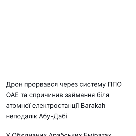
Дрон прорвався через систему ППО
ОАЕ та спричинив займання біля
атомної електростанції Barakah
неподалік Абу-Дабі.
У Об’єднаних Арабських Еміратах