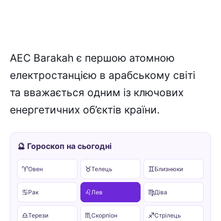
АЕС Barakah є першою атомною
електростанцією в арабському світі
та вважається одним із ключових
енергетичних об’єктів країни.
🔮 Гороскоп на сьогодні
♈
♉
♊
Овен
Телець
Близнюки
♋
♌
♍
Рак
Лев
Діва
♎
♏
♐
Терези
Скорпіон
Стрілець