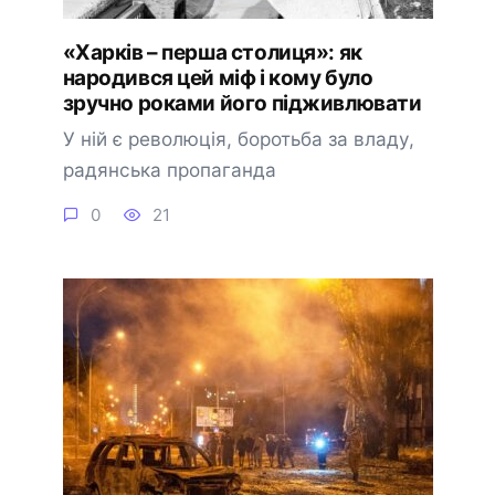
«Харків – перша столиця»: як
народився цей міф і кому було
зручно роками його підживлювати
У ній є революція, боротьба за владу,
радянська пропаганда
0
21