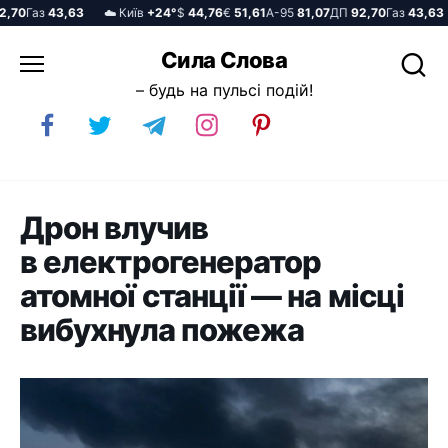
70
Газ
43,63
☁️ Київ
+24°
$
44,76
€
51,61
А-95
81,07
ДП
92,70
Газ
43,63
Перейти
Сила Слова
до
– будь на пульсі подій!
вмісту
Дрон влучив
в електрогенератор
атомної станції — на місці
вибухнула пожежа