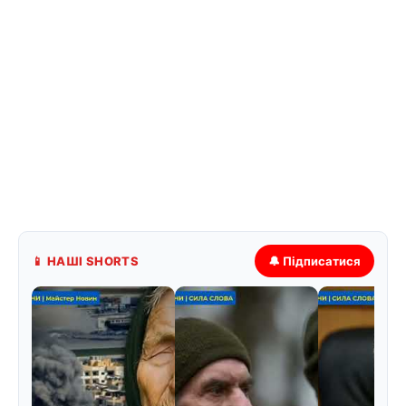
📱 НАШІ SHORTS
🔔 Підписатися