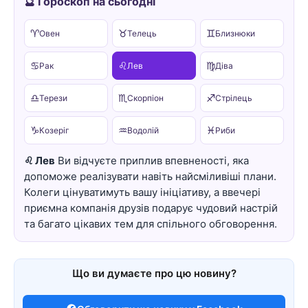
🔮 Гороскоп на сьогодні
♈
♉
♊
Овен
Телець
Близнюки
♋
♌
♍
Рак
Лев
Діва
♎
♏
♐
Терези
Скорпіон
Стрілець
♑
♒
♓
Козеріг
Водолій
Риби
♌ Лев
Ви відчуєте приплив впевненості, яка
допоможе реалізувати навіть найсміливіші плани.
Колеги цінуватимуть вашу ініціативу, а ввечері
приємна компанія друзів подарує чудовий настрій
та багато цікавих тем для спільного обговорення.
Що ви думаєте про цю новину?