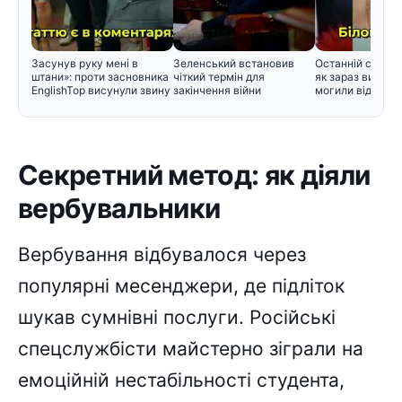
Засунув руку мені в
Зеленський встановив
Останній спочин
штани»: проти засновника
чіткий термін для
як зараз вигляд
EnglishTop висунули звину
закінчення війни
могили відомих 
Секретний метод: як діяли
вербувальники
Вербування відбувалося через
популярні месенджери, де підліток
шукав сумнівні послуги. Російські
спецслужбісти майстерно зіграли на
емоційній нестабільності студента,