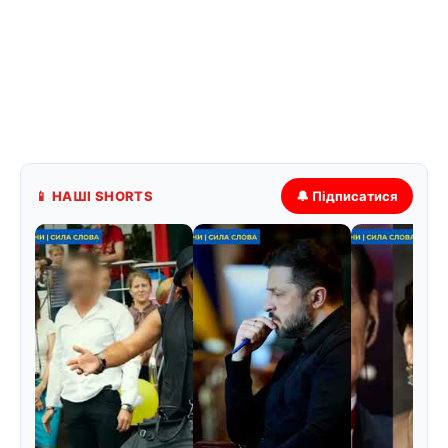
📱 НАШІ SHORTS
🔔 Підписатися