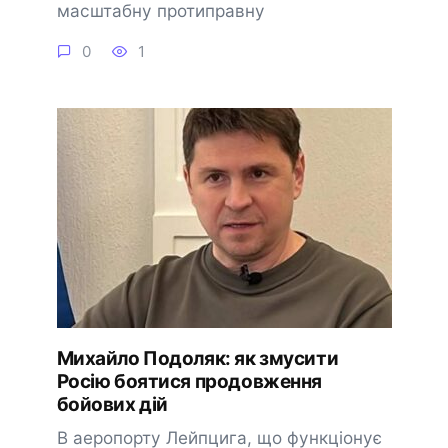
масштабну протиправну
0
1
Михайло Подоляк: як змусити
Росію боятися продовження
бойових дій
В аеропорту Лейпцига, що функціонує