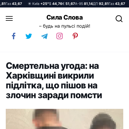
Газ
43,67
☀️ Київ
+25°
$
44,76
€
51,67
А-95
81,14
ДП
92,81
Газ
43,67
☀️
Перейти
Сила Слова
до
– будь на пульсі подій!
вмісту
Смертельна угода: на
Харківщині викрили
підлітка, що пішов на
злочин заради помсти