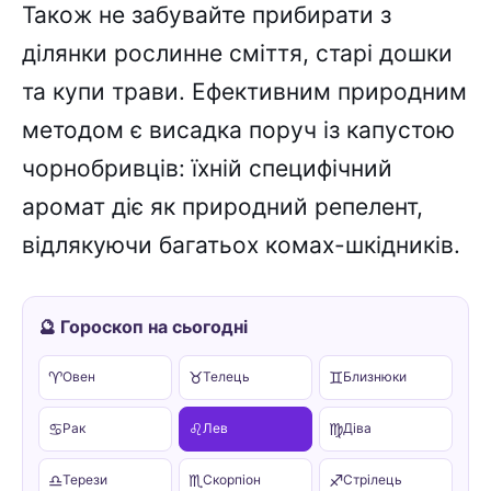
Також не забувайте прибирати з
ділянки рослинне сміття, старі дошки
та купи трави. Ефективним природним
методом є висадка поруч із капустою
чорнобривців: їхній специфічний
аромат діє як природний репелент,
відлякуючи багатьох комах-шкідників.
🔮 Гороскоп на сьогодні
♈
♉
♊
Овен
Телець
Близнюки
♋
♌
♍
Рак
Лев
Діва
♎
♏
♐
Терези
Скорпіон
Стрілець