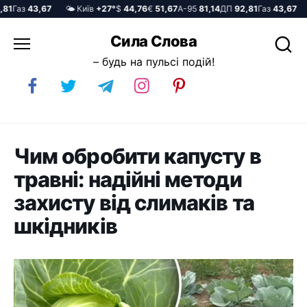
Газ
43,67
🌤️ Київ
+27°
$
44,76
€
51,67
А-95
81,14
ДП
92,81
Газ
43,67
🌤
Перейти
Сила Слова
до
– будь на пульсі подій!
вмісту
Чим обробити капусту в
травні: надійні методи
захисту від слимаків та
шкідників