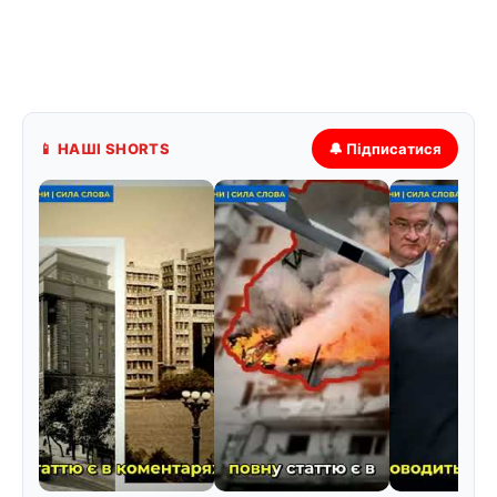
📱 НАШІ SHORTS
🔔 Підписатися