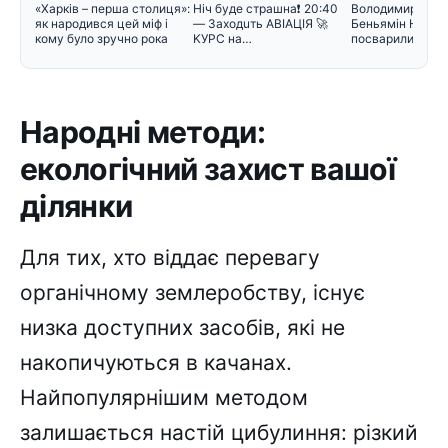
«Харків – перша столиця»:
Hiч бyдe cтpaшнa❗️ 20:40
Володимир Зеле
як народився цей міф і
— Зaxoдuть ABIAЦIЯ 🚀
Беньямін Нетан
кому було зручно рока
KУPC нa…
посварилися під
зустріч
Народні методи:
екологічний захист вашої
ділянки
Для тих, хто віддає перевагу
органічному землеробству, існує
низка доступних засобів, які не
накопичуються в качанах.
Найпопулярнішим методом
залишається настій цибулиння: різкий