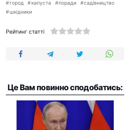
город
капуста
поради
садівництво
шкідники
Рейтинг статті
Це Вам повинно сподобатись: