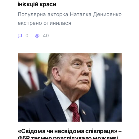
ін’єкцій краси
Популярна акторка Наталка Денисенко
екстрено опинилася
0
40
«Свідома чи несвідома співпраця» –
ФБР таємно розслідувало можливі