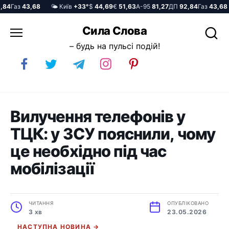
4
Газ
43,68
🌤️ Київ
+33°
$
44,69
€
51,63
А-95
81,27
ДП
92,84
Газ
43,68
Перейти
Сила Слова
до
– будь на пульсі подій!
вмісту
Вилучення телефонів у
ТЦК: у ЗСУ пояснили, чому
це необхідно під час
мобілізації
ЧИТАННЯ
ОПУБЛІКОВАНО
3 хв
23.05.2026
НАСТУПНА НОВИНА →