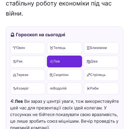
стабільну роботу економіки під час
війни.
🔮 Гороскоп на сьогодні
♈
♉
♊
Овен
Телець
Близнюки
♋
♌
♍
Рак
Лев
Діва
♎
♏
♐
Терези
Скорпіон
Стрілець
♑
♒
♓
Козеріг
Водолій
Риби
♌ Лев
Ви зараз у центрі уваги, тож використовуйте
цей час для презентації своїх ідей колегам. У
стосунках не бійтеся показувати свою вразливість,
це лише зробить союз міцнішим. Вечір проведіть у
приємній компанії.