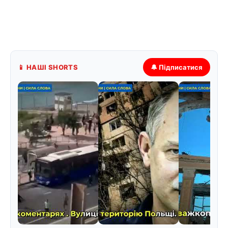
📱 НАШІ SHORTS
🔔 Підписатися