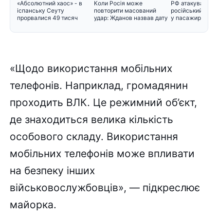
«Абсолютний хаос» - в
Коли Росія може
РФ атакувала во
іспанську Сеуту
повторити масований
російський снар
прорвалися 49 тисяч
удар: Жданов назвав дату
у пасажирський 
мігрантів
і поперед
«Щодо використання мобільних
телефонів. Наприклад, громадянин
проходить ВЛК. Це режимний об’єкт,
де знаходиться велика кількість
особового складу. Використання
мобільних телефонів може впливати
на безпеку інших
військовослужбовців», — підкреслює
майорка.