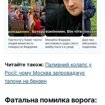
Протести у Києві: тисячі
Михайло Федоров
Дані про
людей вимагають
висловився щодо свого
військовозобов'
повернути Федорова
майбутнього в уряді
податкова пере
інформацію Мін
Читайте також:
Паливний колапс у
Росії: чому Москва запроваджує
талони на бензин
Фатальна помилка ворога: