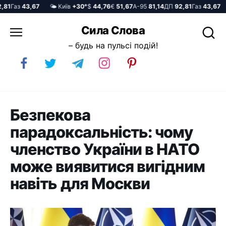
1
Газ
43,67
🌤️ Київ
+30°
$
44,76
€
51,67
А-95
81,14
ДП
92,81
Газ
43,67

Перейти
Сила Слова
до
– будь на пульсі подій!
вмісту
Безпекова
парадоксальність: чому
членство України в НАТО
може виявитися вигідним
навіть для Москви