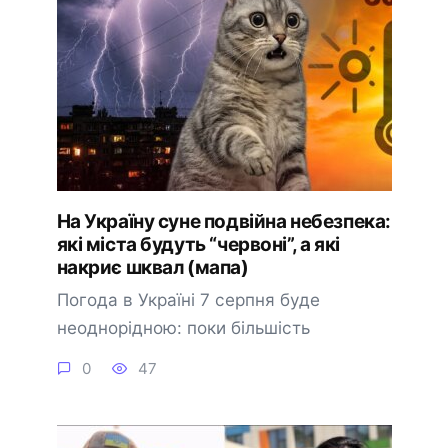
На Україну суне подвійна небезпека:
які міста будуть “червоні”, а які
накриє шквал (мапа)
Погода в Україні 7 серпня буде
неоднорідною: поки більшість
0
47