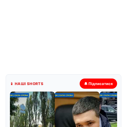
📱 НАШІ SHORTS
🔔 Підписатися