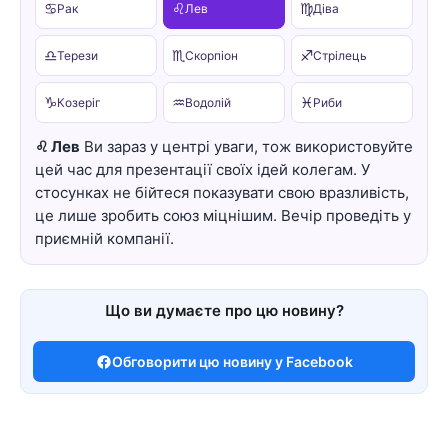
♋
♌
♍
Рак
Лев
Діва
♎
♏
♐
Терези
Скорпіон
Стрілець
♑
♒
♓
Козеріг
Водолій
Риби
♌ Лев
Ви зараз у центрі уваги, тож використовуйте
цей час для презентації своїх ідей колегам. У
стосунках не бійтеся показувати свою вразливість,
це лише зробить союз міцнішим. Вечір проведіть у
приємній компанії.
Що ви думаєте про цю новину?
Обговорити цю новину у Facebook