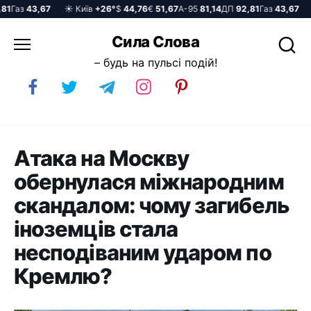
Газ
43,67
☀️ Київ
+26°
$
44,76
€
51,67
А-95
81,14
ДП
92,81
Газ
43,67
☀️
Перейти
Сила Слова
до
– будь на пульсі подій!
вмісту
Атака на Москву
обернулася міжнародним
скандалом: чому загибель
іноземців стала
несподіваним ударом по
Кремлю?