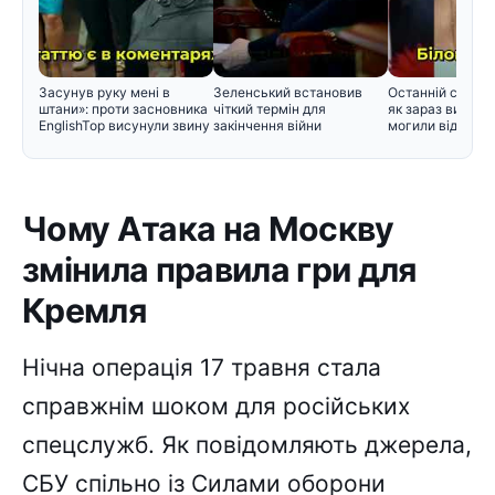
Засунув руку мені в
Зеленський встановив
Останній спочин
штани»: проти засновника
чіткий термін для
як зараз вигляд
EnglishTop висунули звину
закінчення війни
могили відомих 
Чому Атака на Москву
змінила правила гри для
Кремля
Нічна операція 17 травня стала
справжнім шоком для російських
спецслужб. Як повідомляють джерела,
СБУ спільно із Силами оборони