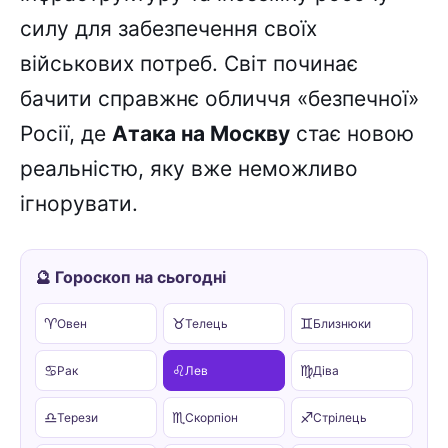
силу для забезпечення своїх
військових потреб. Світ починає
бачити справжнє обличчя «безпечної»
Росії, де
Атака на Москву
стає новою
реальністю, яку вже неможливо
ігнорувати.
🔮 Гороскоп на сьогодні
♈
♉
♊
Овен
Телець
Близнюки
♋
♌
♍
Рак
Лев
Діва
♎
♏
♐
Терези
Скорпіон
Стрілець