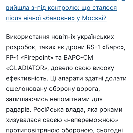
вийшла з-під контролю: що сталося
після нічної «бавовни» у Москві?
Використання новітніх українських
розробок, таких як дрони RS-1 «Барс»,
FP-1 «Firepoint» та БАРС-СМ
«GLADIATOR», довело свою високу
ефективність. Ці апарати здатні долати
ешелоновану оборону ворога,
залишаючись непомітними для
радарів. Російська влада, яка роками
хизувалася своєю «непереможною»
протиповітряною обороною, сьогодні