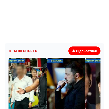
📱 НАШІ SHORTS
🔔 Підписатися