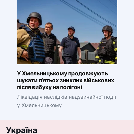
У Хмельницькому продовжують
шукати п’ятьох зниклих військових
після вибуху на полігоні
Ліквідація наслідків надзвичайної події
у Хмельницькому
Україна