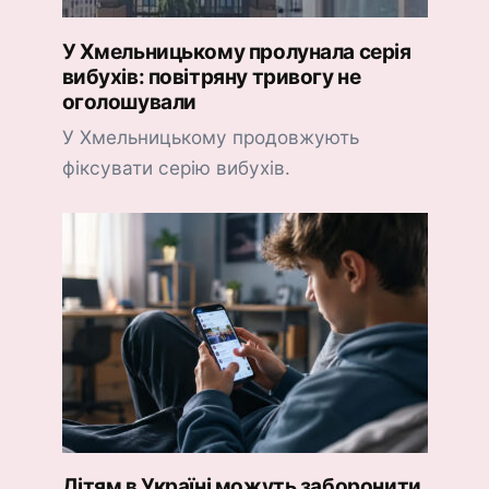
У Хмельницькому пролунала серія
вибухів: повітряну тривогу не
оголошували
У Хмельницькому продовжують
фіксувати серію вибухів.
Дітям в Україні можуть заборонити