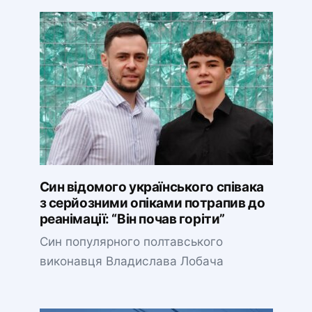
Син відомого українського співака
з серйозними опіками потрапив до
реанімації: “Він почав горіти”
Син популярного полтавського
виконавця Владислава Лобача