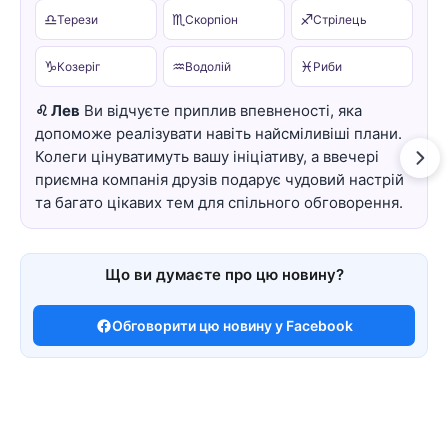
♎
♏
♐
Терези
Скорпіон
Стрілець
♑
♒
♓
Козеріг
Водолій
Риби
♌ Лев
Ви відчуєте приплив впевненості, яка
допоможе реалізувати навіть найсміливіші плани.
Колеги цінуватимуть вашу ініціативу, а ввечері
приємна компанія друзів подарує чудовий настрій
та багато цікавих тем для спільного обговорення.
Що ви думаєте про цю новину?
Обговорити цю новину у Facebook