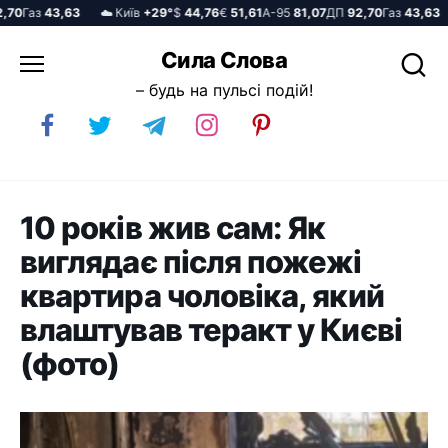
0
Газ
43,63
☁️ Київ
+29°
$
44,76
€
51,61
А-95
81,07
ДП
92,70
Газ
43,63
Перейти
Сила Слова
до
– будь на пульсі подій!
вмісту
10 років жив сам: Як
виглядає після пожежі
квартира чоловіка, який
влаштував теракт у Києві
(фото)