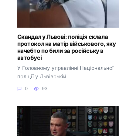
Скандал у Львові: поліція склала
протокол на матір військового, яку
начебто по били за російську в
автобусі
У Головному управлінні Національної
поліції у Львівській
0
93