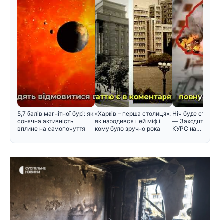
5,7 балів магнітної бурі: як
«Харків – перша столиця»:
Hiч бyдe cтpaшнa
сонячна активність
як народився цей міф і
— Зaxoдuть ABIA
вплине на самопочуття
кому було зручно рока
KУPC нa…