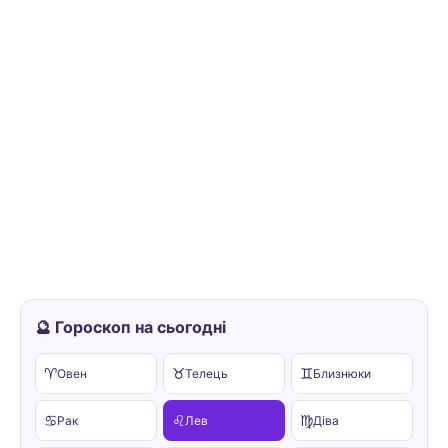
🔮 Гороскоп на сьогодні
♈
♉
♊
Овен
Телець
Близнюки
♋
♌
♍
Рак
Лев
Діва