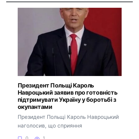
Президент Польщі Кароль
Навроцький заявив про готовність
підтримувати Україну у боротьбі з
окупантами
Президент Польщі Кароль Навроцький
наголосив, що сприяння
0
1