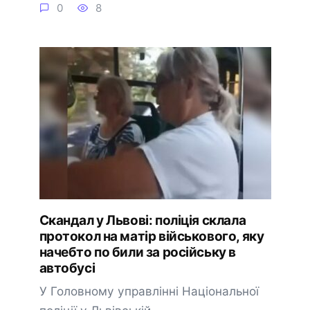
0
8
Скандал у Львові: поліція склала
протокол на матір військового, яку
начебто по били за російську в
автобусі
У Головному управлінні Національної