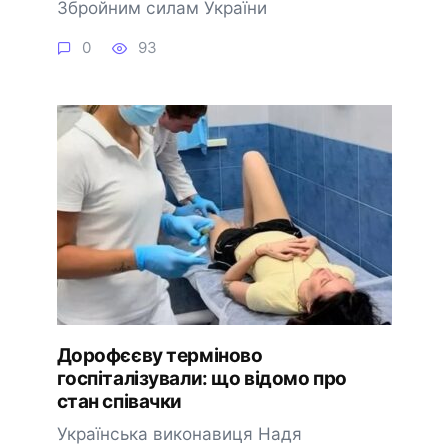
Збройним силам України
0
93
Дорофєєву терміново
госпіталізували: що відомо про
стан співачки
Українська виконавиця Надя