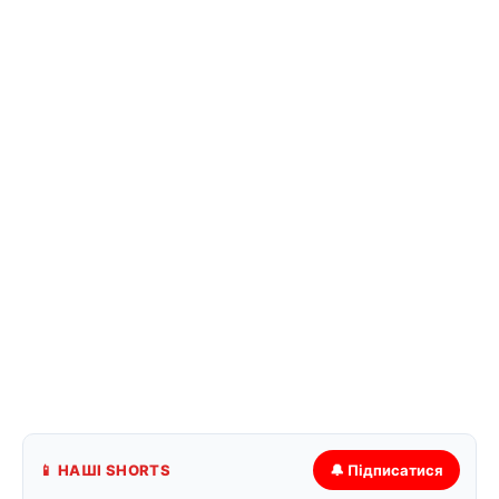
📱 НАШІ SHORTS
🔔 Підписатися