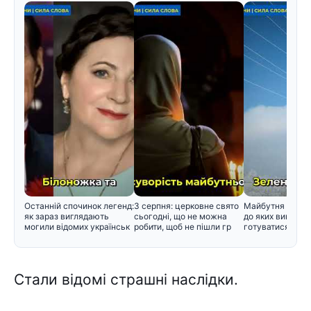
Останній спочинок легенд:
3 серпня: церковне свято
Майбутня зима в
як зараз виглядають
сьогодні, що не можна
до яких викликів
могили відомих українськ
робити, щоб не пішли гр
готуватися вже 
Стaли вiдомі стpашні наcлідки.