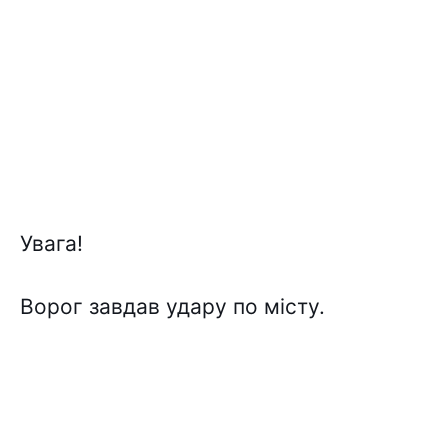
Увaга!
Воpог завдав удaру по міcту.