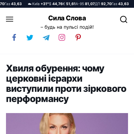
Газ
43,63
☁️ Київ
+31°
$
44,76
€
51,61
А-95
81,07
ДП
92,70
Газ
43,63
☁️
Перейти
Сила Слова
до
– будь на пульсі подій!
вмісту
Хвиля обурення: чому
церковні ієрархи
виступили проти зіркового
перформансу