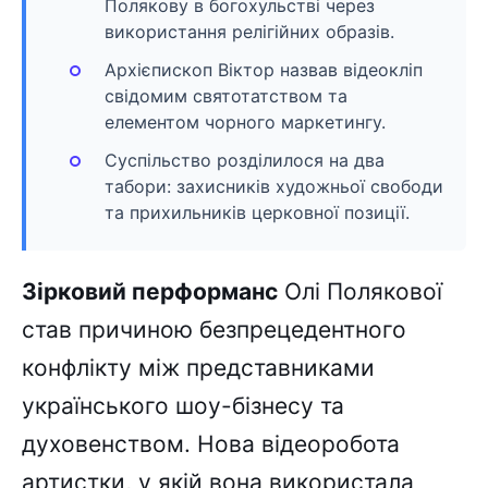
Полякову в богохульстві через
використання релігійних образів.
Архієпископ Віктор назвав відеокліп
свідомим святотатством та
елементом чорного маркетингу.
Суспільство розділилося на два
табори: захисників художньої свободи
та прихильників церковної позиції.
Зірковий перформанс
Олі Полякової
став причиною безпрецедентного
конфлікту між представниками
українського шоу-бізнесу та
духовенством. Нова відеоробота
артистки, у якій вона використала