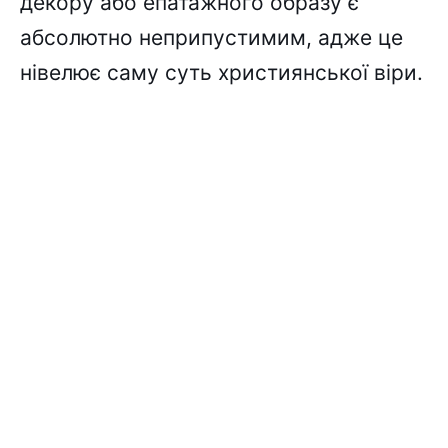
декору або епатажного образу є
абсолютно неприпустимим, адже це
нівелює саму суть християнської віри.