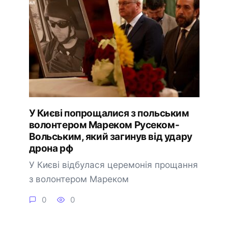
У Києві попрощалися з польським
волонтером Мареком Русеком-
Вольським, який загинув від удару
дрона рф
У Києві відбулася церемонія прощання
з волонтером Мареком
0
0