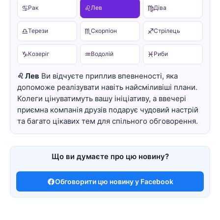
♋
♌
♍
Рак
Лев
Діва
♎
♏
♐
Терези
Скорпіон
Стрілець
♑
♒
♓
Козеріг
Водолій
Риби
♌ Лев
Ви відчуєте приплив впевненості, яка
допоможе реалізувати навіть найсміливіші плани.
Колеги цінуватимуть вашу ініціативу, а ввечері
приємна компанія друзів подарує чудовий настрій
та багато цікавих тем для спільного обговорення.
Що ви думаєте про цю новину?
Обговорити цю новину у Facebook