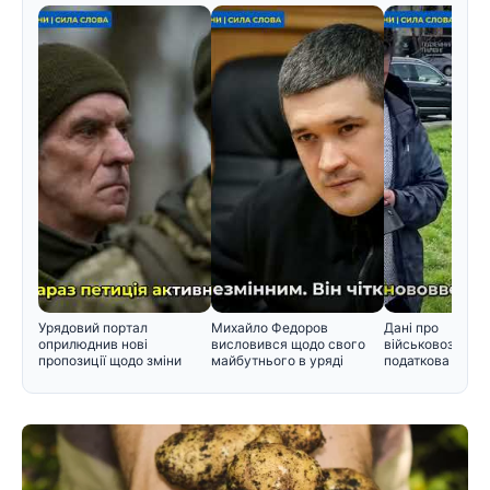
Урядовий портал
Михайло Федоров
Дані про
оприлюднив нові
висловився щодо свого
військовозобов'
пропозиції щодо зміни
майбутнього в уряді
податкова пере
черговості призо
інформацію Мін