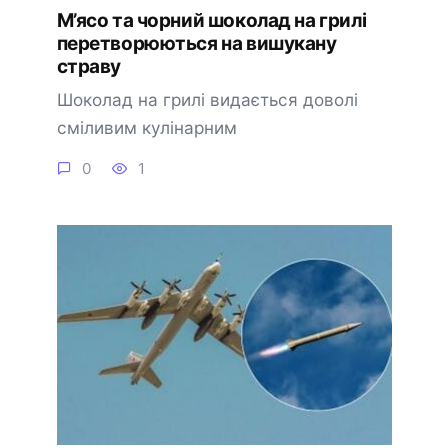
М’ясо та чорний шоколад на грилі
перетворюються на вишукану
страву
Шоколад на грилі видається доволі
сміливим кулінарним
0
1