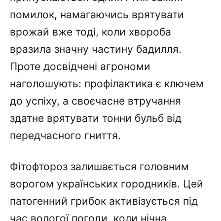
помилок, намагаючись врятувати
врожай вже тоді, коли хвороба
вразила значну частину бадилля.
Проте досвідчені агрономи
наголошують: профілактика є ключем
до успіху, а своєчасне втручання
здатне врятувати тонни бульб від
передчасного гниття.
Фітофтороз залишається головним
ворогом українських городників. Цей
патогенний грибок активізується під
час вологої погоди, коли нічна