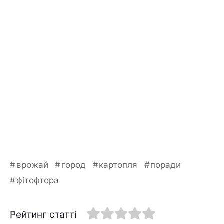
врожай
город
картопля
поради
фітофтора
Рейтинг статті