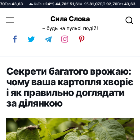
Газ
43,63
☁️ Київ
+24°
$
44,76
€
51,61
А-95
81,07
ДП
92,70
Газ
43,63
☁️
Перейти
Сила Слова
до
– будь на пульсі подій!
вмісту
Секрети багатого врожаю:
чому ваша картопля хворіє
і як правильно доглядати
за ділянкою