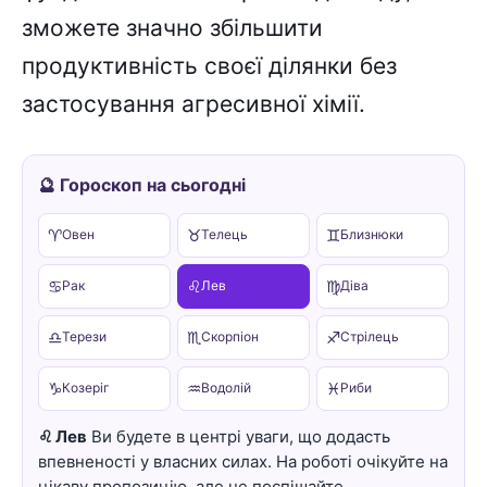
зможете значно збільшити
продуктивність своєї ділянки без
застосування агресивної хімії.
🔮 Гороскоп на сьогодні
♈
♉
♊
Овен
Телець
Близнюки
♋
♌
♍
Рак
Лев
Діва
♎
♏
♐
Терези
Скорпіон
Стрілець
♑
♒
♓
Козеріг
Водолій
Риби
♌ Лев
Ви будете в центрі уваги, що додасть
впевненості у власних силах. На роботі очікуйте на
цікаву пропозицію, але не поспішайте