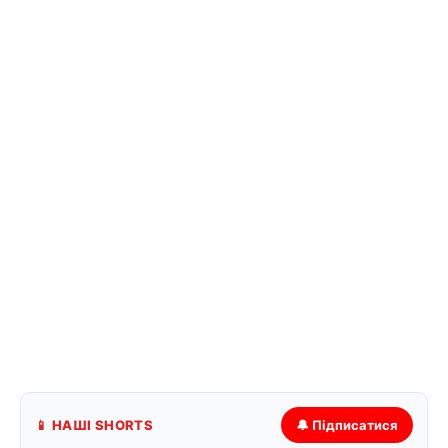
📱 НАШІ SHORTS
🔔 Підписатися