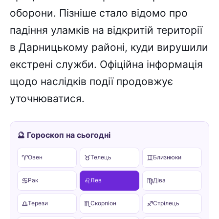
оборони. Пізніше стало відомо про
падіння уламків на відкритій території
в Дарницькому районі, куди вирушили
екстрені служби. Офіційна інформація
щодо наслідків події продовжує
уточнюватися.
🔮 Гороскоп на сьогодні
♈
♉
♊
Овен
Телець
Близнюки
♋
♌
♍
Рак
Лев
Діва
♎
♏
♐
Терези
Скорпіон
Стрілець