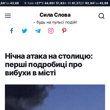
Газ
43,68
☀️ Київ
+27°
$
44,69
€
51,63
А-95
81,27
ДП
92,84
Газ
43,68
☀
Перейти
Сила Слова
до
– будь на пульсі подій!
вмісту
Нічна атака на столицю:
перші подробиці про
вибухи в місті