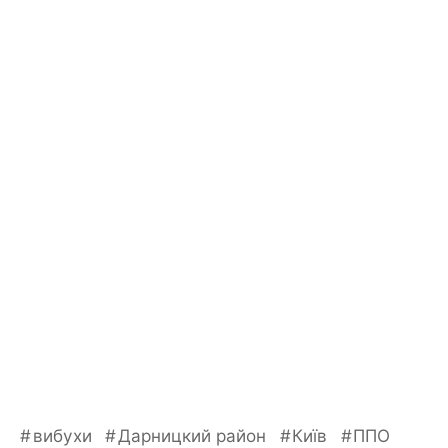
вибухи
Дарницкий район
Київ
ППО