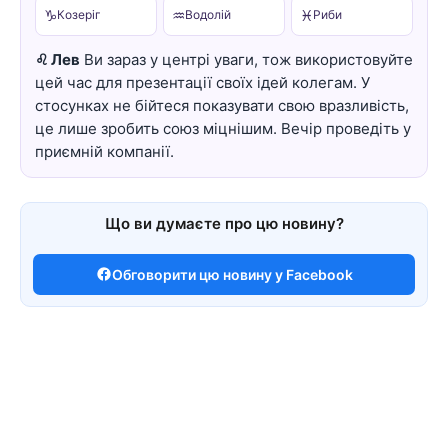
♑
♒
♓
Козеріг
Водолій
Риби
♌ Лев
Ви зараз у центрі уваги, тож використовуйте
цей час для презентації своїх ідей колегам. У
стосунках не бійтеся показувати свою вразливість,
це лише зробить союз міцнішим. Вечір проведіть у
приємній компанії.
Що ви думаєте про цю новину?
Обговорити цю новину у Facebook