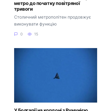
метро до початку повітряної
тривоги
Столичний метрополітен продовжує
виконувати функцію
0
15
У Болгарії на кордоні з Румунією