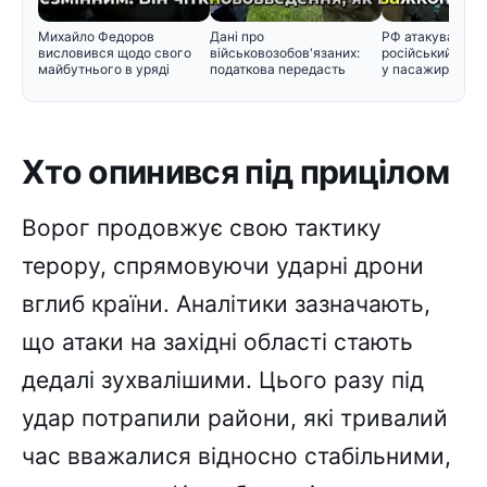
Михайло Федоров
Дані про
РФ атакувала во
висловився щодо свого
військовозобов'язаних:
російський снар
майбутнього в уряді
податкова передасть
у пасажирський 
інформацію Мінобор
Хто опинився під прицілом
Ворог продовжує свою тактику
терору, спрямовуючи ударні дрони
вглиб країни. Аналітики зазначають,
що атаки на західні області стають
дедалі зухвалішими. Цього разу під
удар потрапили райони, які тривалий
час вважалися відносно стабільними,