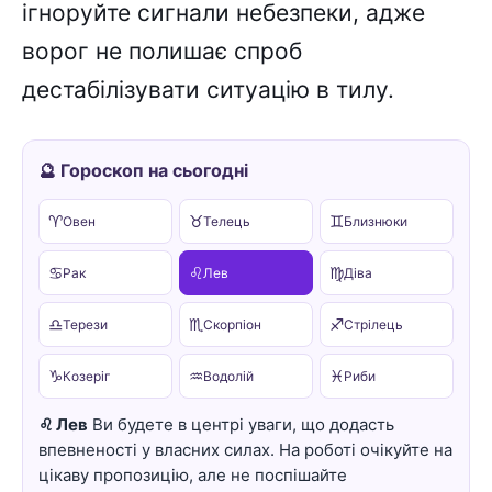
ігноруйте сигнали небезпеки, адже
ворог не полишає спроб
дестабілізувати ситуацію в тилу.
🔮 Гороскоп на сьогодні
♈
♉
♊
Овен
Телець
Близнюки
♋
♌
♍
Рак
Лев
Діва
♎
♏
♐
Терези
Скорпіон
Стрілець
♑
♒
♓
Козеріг
Водолій
Риби
♌ Лев
Ви будете в центрі уваги, що додасть
впевненості у власних силах. На роботі очікуйте на
цікаву пропозицію, але не поспішайте