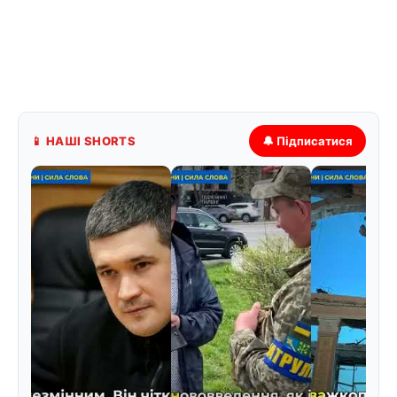
📱 НАШІ SHORTS
🔔 Підписатися