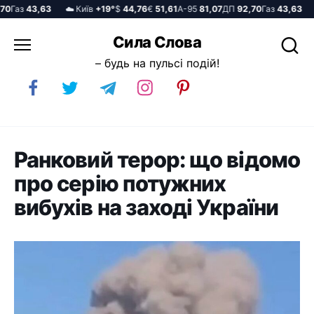
Газ
43,63
☁️ Київ
+19°
$
44,76
€
51,61
А-95
81,07
ДП
92,70
Газ
43,63
☁️
Перейти
Сила Слова
до
– будь на пульсі подій!
вмісту
Ранковий терор: що відомо
про серію потужних
вибухів на заході України