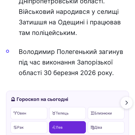
Дніпропетровській області.
Військовий народився у селищі
Затишшя на Одещині і працював
там поліцейським.
Володимир Полегенький загинув
під час виконання Запорізької
області 30 березня 2026 року.
🔮 Гороскоп на сьогодні
♈
♉
♊
Овен
Телець
Близнюки
♋
♌
♍
Рак
Лев
Діва