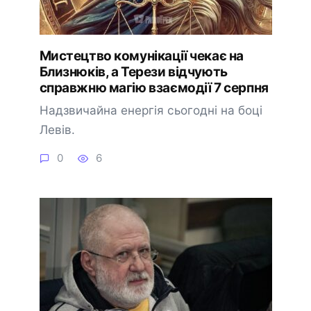
Мистецтво комунікації чекає на
Близнюків, а Терези відчують
справжню магію взаємодії 7 серпня
Надзвичайна енергія сьогодні на боці
Левів.
0
6