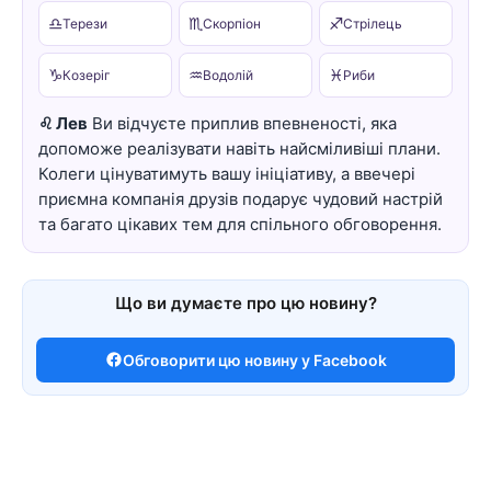
♎
♏
♐
Терези
Скорпіон
Стрілець
♑
♒
♓
Козеріг
Водолій
Риби
♌ Лев
Ви відчуєте приплив впевненості, яка
допоможе реалізувати навіть найсміливіші плани.
Колеги цінуватимуть вашу ініціативу, а ввечері
приємна компанія друзів подарує чудовий настрій
та багато цікавих тем для спільного обговорення.
Що ви думаєте про цю новину?
Обговорити цю новину у Facebook