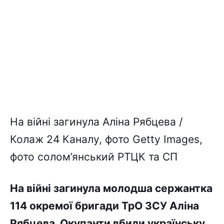
На війні загинула Аліна Рябцева /
Колаж 24 Каналу, фото Getty Images,
фото солом’янський РТЦК та СП
На війні загинула молодша сержантка
114 окремої бригади ТрО ЗСУ Аліна
Рябцева. Окупанти вбили українську