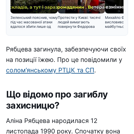
Зеленський пояснив, чому
Протести у Києві: тисячі
Михайло Федор
під час масованої атаки
людей вимагають
висловився щод
вдалося збити лише од
повернути Федорова
майбутнього в у
Рябцева загинула, забезпечуючи своїх
на позиції їжею. Про це повідомили у
солом’янському РТЦК та СП
.
Що відомо про загиблу
захисницю?
Аліна Рябцева народилася 12
листопада 1990 року. Спочатку вона