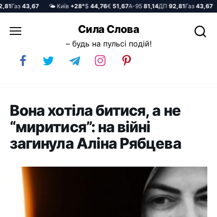
81
Газ
43,67
🌤️ Київ
+28°
$
44,76
€
51,67
А-95
81,14
ДП
92,81
Газ
43,67
Перейти
Сила Слова
до
– будь на пульсі подій!
вмісту
Вона хотіла битися, а не
“миритися”: на війні
загинула Аліна Рябцева