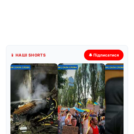
📱 НАШІ SHORTS
🔔 Підписатися