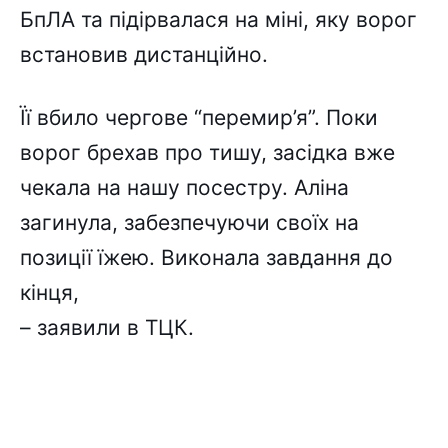
БпЛА та підірвалася на міні, яку ворог
встановив дистанційно.
Її вбило чергове “перемир’я”. Поки
ворог брехав про тишу, засідка вже
чекала на нашу посестру. Аліна
загинула, забезпечуючи своїх на
позиції їжею. Виконала завдання до
кінця,
– заявили в ТЦК.