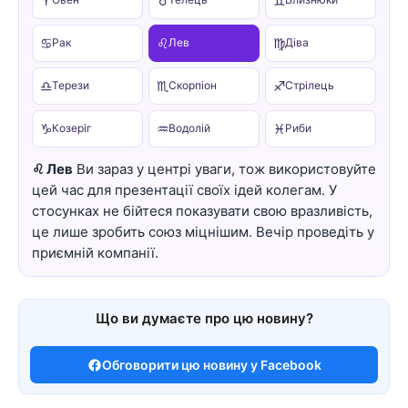
♈
♉
♊
♋
♌
♍
Рак
Лев
Діва
♎
♏
♐
Терези
Скорпіон
Стрілець
♑
♒
♓
Козеріг
Водолій
Риби
♌ Лев
Ви зараз у центрі уваги, тож використовуйте
цей час для презентації своїх ідей колегам. У
стосунках не бійтеся показувати свою вразливість,
це лише зробить союз міцнішим. Вечір проведіть у
приємній компанії.
Що ви думаєте про цю новину?
Обговорити цю новину у Facebook