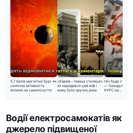
5,7 балів магнітної бурі: як
«Харків – перша столиця»:
Hiч бyдe cтpaшнa
сонячна активність
як народився цей міф і
— Зaxoдuть ABIA
вплине на самопочуття
кому було зручно рока
KУPC нa…
Водії електросамокатів як
джерело підвищеної