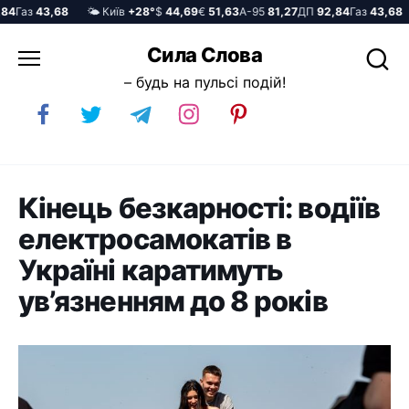
Газ
43,68
🌤️ Київ
+28°
$
44,69
€
51,63
А-95
81,27
ДП
92,84
Газ
43,68

Перейти
Сила Слова
до
– будь на пульсі подій!
вмісту
Кінець безкарності: водіїв
електросамокатів в
Україні каратимуть
ув’язненням до 8 років