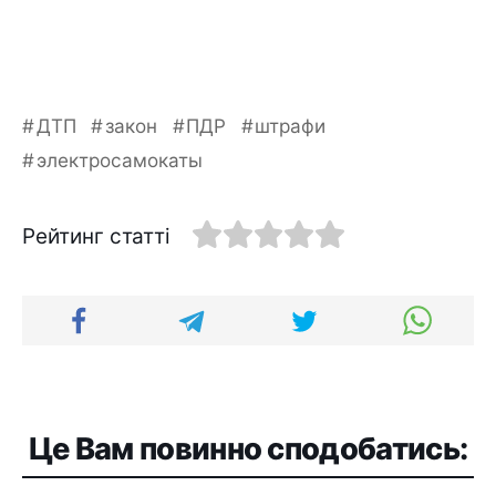
ДТП
закон
ПДР
штрафи
электросамокаты
Рейтинг статті
Це Вам повинно сподобатись: