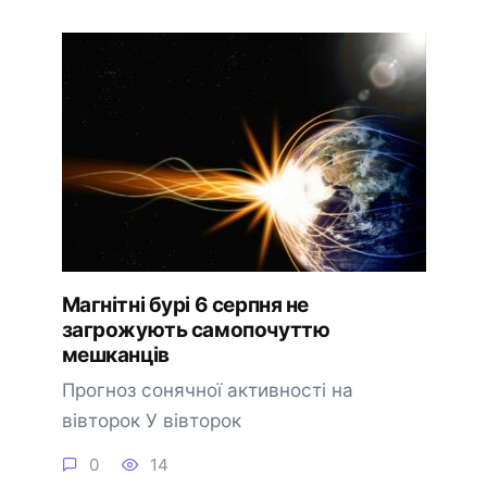
Магнітні бурі 6 серпня не
загрожують самопочуттю
мешканців
Прогноз сонячної активності на
вівторок У вівторок
0
14