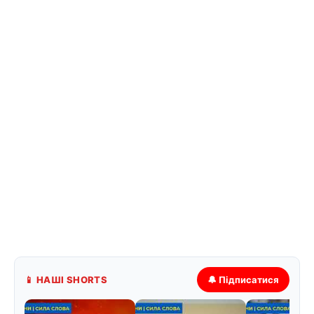
📱 НАШІ SHORTS
🔔 Підписатися