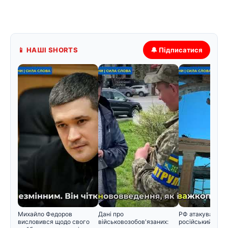
📱 НАШІ SHORTS
🔔 Підписатися
Михайло Федоров
Дані про
РФ атакувала во
висловився щодо свого
військовозобов'язаних:
російський снар