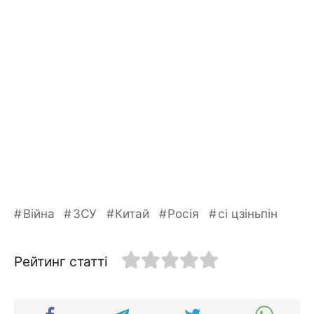
Війна
ЗСУ
Китай
Росія
сі цзіньпін
Рейтинг статті