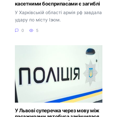
касетними боєприпасами є загиблі
У Харківській області армія рф завдала
удару по місту Ізюм.
0
5
У Львові суперечка через мову між
пасажирами автобуса закінчилася