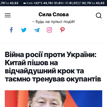
0
Газ
43,63
☁️ Київ
+22°
$
44,76
€
51,61
А-95
81,07
ДП
92,70
Газ
43,63
☁
Перейти
Сила Слова
до
– будь на пульсі подій!
вмісту
Війна росії проти України:
Китай пішов на
відчайдушний крок та
таємно тренував окупантів