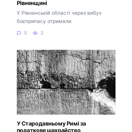
Рівненщині
У Рівненській області через вибух
боєприпасу отримали
0
2
У Стародавньому Римі за
податкове шахрайство