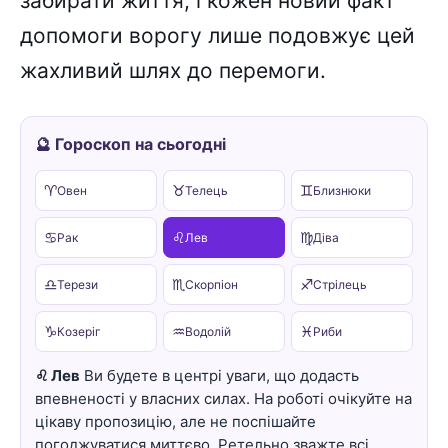
забирати життя, і кожен новий факт
допомоги ворогу лише подовжує цей
жахливий шлях до перемоги.
🔮 Гороскоп на сьогодні
♈
♉
♊
Овен
Телець
Близнюки
♋
♌
♍
Рак
Лев
Діва
♎
♏
♐
Терези
Скорпіон
Стрілець
♑
♒
♓
Козеріг
Водолій
Риби
♌ Лев
Ви будете в центрі уваги, що додасть
впевненості у власних силах. На роботі очікуйте на
цікаву пропозицію, але не поспішайте
погоджуватися миттєво. Ретельно зважте всі