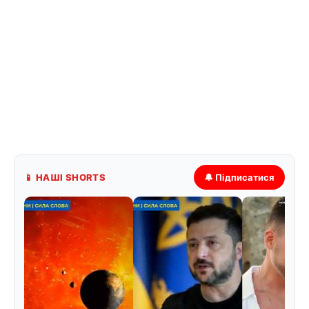
📱 НАШІ SHORTS
🔔 Підписатися