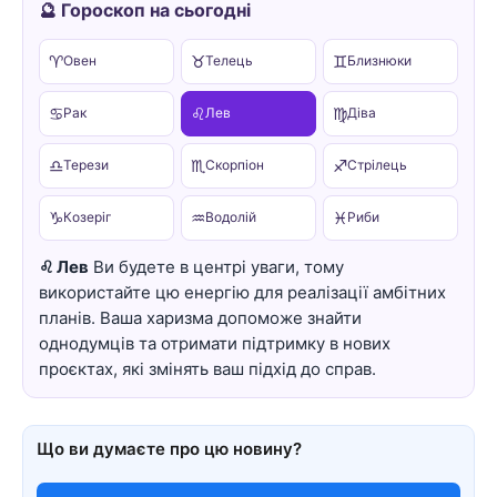
🔮 Гороскоп на сьогодні
♈
♉
♊
Овен
Телець
Близнюки
♋
♌
♍
Рак
Лев
Діва
♎
♏
♐
Терези
Скорпіон
Стрілець
♑
♒
♓
Козеріг
Водолій
Риби
♌ Лев
Ви будете в центрі уваги, тому
використайте цю енергію для реалізації амбітних
планів. Ваша харизма допоможе знайти
однодумців та отримати підтримку в нових
проєктах, які змінять ваш підхід до справ.
Що ви думаєте про цю новину?