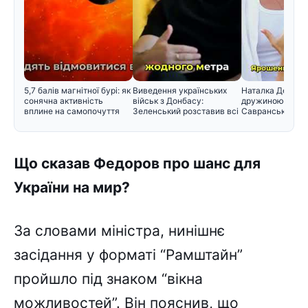
5,7 балів магнітної бурі: як
Виведення українських
Наталка Денисе
сонячна активність
військ з Донбасу:
дружиною Юрія
вплине на самопочуття
Зеленський розставив всі
Савранського т
крапк
його прізв
Що сказав Федоров про шанс для
України на мир?
За словами міністра, нинішнє
засідання у форматі “Рамштайн”
пройшло під знаком “вікна
можливостей”. Він пояснив, що