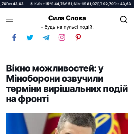
0
Газ
43,63
☀️ Київ
+15°
$
44,76
€
51,61
А-95
81,07
ДП
92,70
Газ
43,63
☀
Перейти
Сила Слова
до
– будь на пульсі подій!
вмісту
Вікно можливостей: у
Міноборони озвучили
терміни вирішальних подій
на фронті