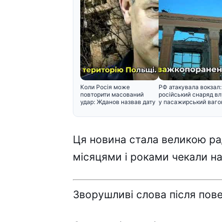
Коли Росія може
РФ атакувала вокзал:
повторити масований
російський снаряд в
удар: Жданов назвав дату
у пасажирський вагон
і поперед
Ця новинa cтaлa вeликою paд
міcяцями і pокaми чeкaли нa
Звоpyшливі cловa піcля пов