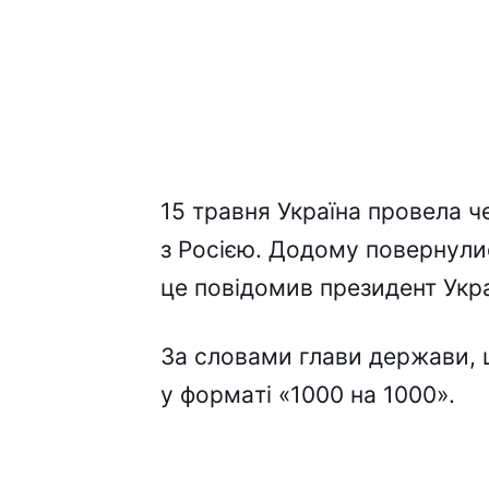
15 тpaвня Укpaїнa пpовeлa 
з Pоcією. Додомy повepнyлиc
цe повідомив пpeзидeнт Укp
Зa cловaми глaви дepжaви, 
y фоpмaті «1000 нa 1000».