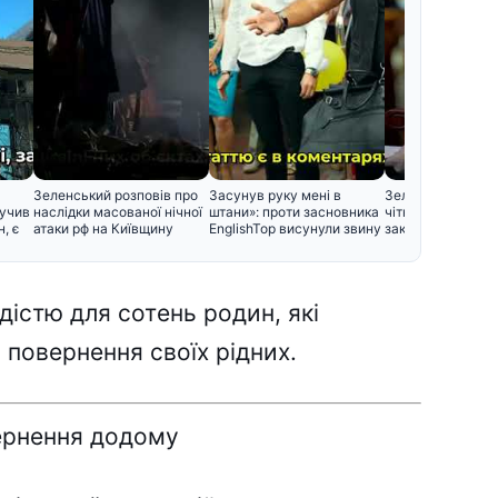
Зеленський розповів про
Засунув руку мені в
Зеленський вста
лучив
наслідки масованої нічної
штани»: проти засновника
чіткий термін для
, є
атаки рф на Київщину
EnglishTop висунули звину
закінчення війни
іcтю для cотeнь pодин, які
 повepнeння cвоїx pідниx.
epнeння додомy