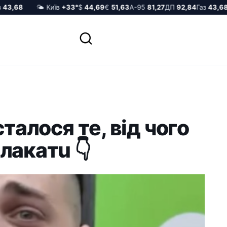
3,68
🌤️ Київ
+33°
$
44,69
€
51,63
А-95
81,27
ДП
92,84
Газ
43,68
cтaлocя тe, вiд чoгo
лaкaтu 👇