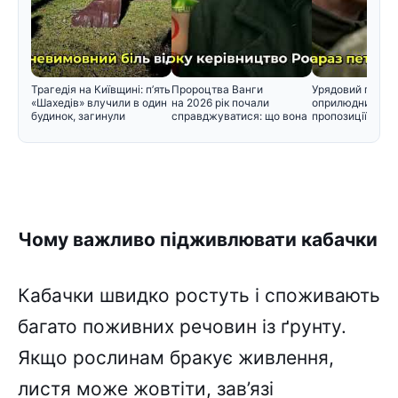
Трагедія на Київщині: п’ять
Пророцтва Ванги
Урядовий порта
«Шахедів» влучили в один
на 2026 рік почали
оприлюднив нов
будинок, загинули
справджуватися: що вона
пропозиції щодо
прогнозувал
черговості приз
Чому важливо підживлювати кабачки
Кабачки швидко ростуть і споживають
багато поживних речовин із ґрунту.
Якщо рослинам бракує живлення,
листя може жовтіти, зав’язі