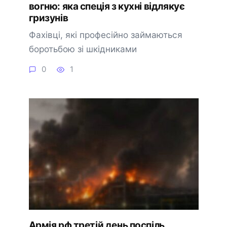
вогню: яка спеція з кухні відлякує
гризунів
Фахівці, які професійно займаються
боротьбою зі шкідниками
0
1
Армія рф третій день поспіль