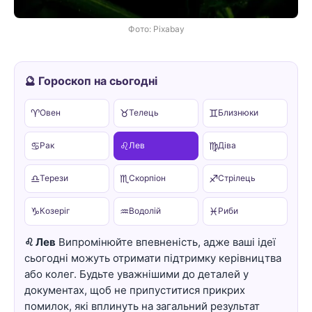
Фото: Pixabay
🔮 Гороскоп на сьогодні
♈
♉
♊
Овен
Телець
Близнюки
♋
♌
♍
Рак
Лев
Діва
♎
♏
♐
Терези
Скорпіон
Стрілець
♑
♒
♓
Козеріг
Водолій
Риби
♌ Лев
Випромінюйте впевненість, адже ваші ідеї
сьогодні можуть отримати підтримку керівництва
або колег. Будьте уважнішими до деталей у
документах, щоб не припуститися прикрих
помилок, які вплинуть на загальний результат