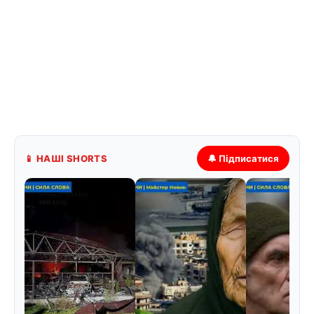
📱 НАШІ SHORTS
🔔 Підписатися