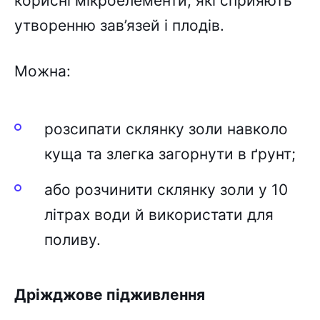
корисні мікроелементи, які сприяють
утворенню зав’язей і плодів.
Можна:
розсипати склянку золи навколо
куща та злегка загорнути в ґрунт;
або розчинити склянку золи у 10
літрах води й використати для
поливу.
Дріжджове підживлення