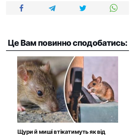
Це Вам повинно сподобатись:
Щури й миші втікатимуть як від