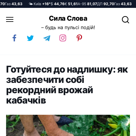
Газ
43,63
🌤️ Київ
+16°
$
44,76
€
51,61
А-95
81,07
ДП
92,70
Газ
43,63
🌤
Перейти
Сила Слова
до
– будь на пульсі подій!
вмісту
Готуйтеся до надлишку: як
забезпечити собі
рекордний врожай
кабачків