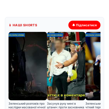
📱 НАШІ SHORTS
🔔 Підписатися
Зеленський розповів про
Засунув руку мені в
Зеленський вст
наслідки масованої нічної
штани»: проти засновника
чіткий термін дл