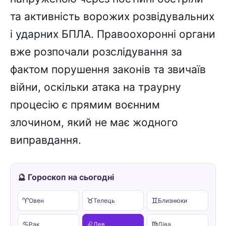
та активність ворожих розвідувальних
і ударних БПЛА. Правоохоронні органи
вже розпочали розслідування за
фактом порушення законів та звичаїв
війни, оскільки атака на траурну
процесію є прямим воєнним
злочином, який не має жодного
виправдання.
🔮 Гороскоп на сьогодні
♈
♉
♊
Овен
Телець
Близнюки
♋
♌
♍
Рак
Лев
Діва