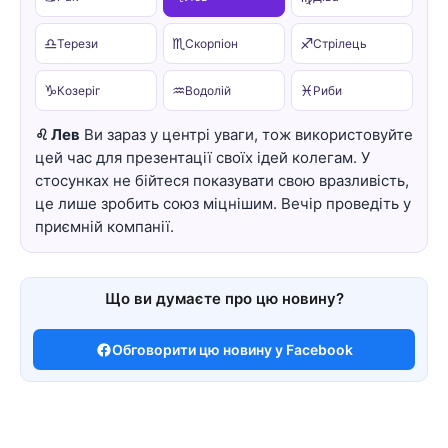
♎
♏
♐
Терези
Скорпіон
Стрілець
♑
♒
♓
Козеріг
Водолій
Риби
♌ Лев
Ви зараз у центрі уваги, тож використовуйте
цей час для презентації своїх ідей колегам. У
стосунках не бійтеся показувати свою вразливість,
це лише зробить союз міцнішим. Вечір проведіть у
приємній компанії.
Що ви думаєте про цю новину?
Обговорити цю новину у Facebook