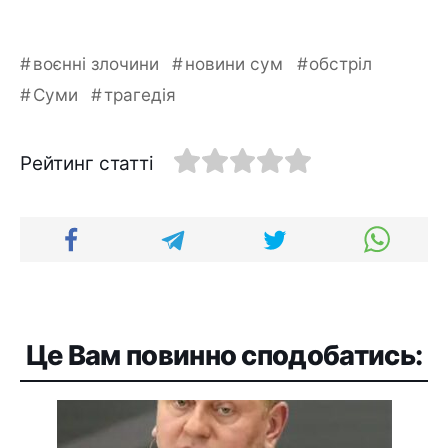
воєнні злочини
новини сум
обстріл
Суми
трагедія
Рейтинг статті
Це Вам повинно сподобатись: