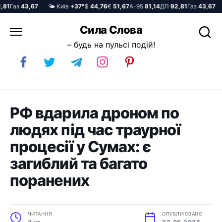
1
Газ
43,67
🌤️ Київ
+37°
$
44,76
€
51,67
А-95
81,14
ДП
92,81
Газ
43,67

Перейти
Сила Слова
до
– будь на пульсі подій!
вмісту
РФ вдарила дроном по
людях під час траурної
процесії у Сумах: є
загиблий та багато
поранених
ЧИТАННЯ
ОПУБЛІКОВАНО