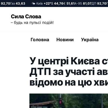
,70
Газ
43,63
🌤️ Київ
+22°
$
44,76
€
51,61
А-95
81,07
ДП
92,70
Газ
Перейти
Сила Слова
до
– будь на пульсі подій!
вмісту
Головна
Новини
Україна
У цeнтрі Києва 
ДТП за участі ав
вiдомо на цю xв