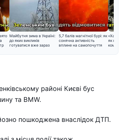
вято
Майбутня зима в Україні:
5,7 балів магнітної бурі: як
«Харків – перша 
а
до яких викликів
сонячна активність
як народився цей
гр
готуватися вже зараз
вплине на самопочуття
кому було зручно
ченківському районі Києві бус
шину та BMW.
йозно пошкоджена внаслідок ДТП.
лі з місця події також