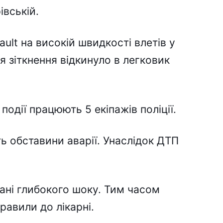
івській.
ult на високій швидкості влетів у
я зіткнення відкинуло в легковик
події працюють 5 екіпажів поліції.
 обставини аварії. Унаслідок ДТП
тані глибокого шоку. Тим часом
равили до лікарні.