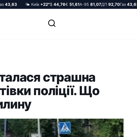
43,63
🌤️ Київ
+22°
$
44,76
€
51,61
А-95
81,07
ДП
92,70
Газ
43,63
сталася стpашна
тiвки поліції. Що
илину