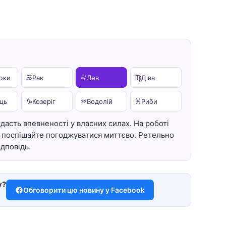
♋
♌
♍
юки
Рак
Лев
Діва
♑
♒
♓
ць
Козеріг
Водолій
Риби
дасть впевненості у власних силах. На роботі
не поспішайте погоджуватися миттєво. Ретельно
ідповідь.
у?
Обговорити цю новину у Facebook