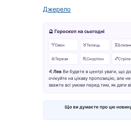
Джерело
🔮 Гороскоп на сьогодні
♈
♉
♊
Овен
Телець
Близн
♎
♏
♐
Терези
Скорпіон
Стріле
♌ Лев
Ви будете в центрі уваги, що до
очікуйте на цікаву пропозицію, але 
зважте всі умови перед тим, як дати в
Що ви думаєте про цю новин