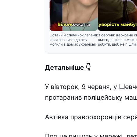
Останній спочинок легенд:
3 серпня: церковне с
як зараз виглядають
сьогодні, що не можн
могили відомих українськ
робити, щоб не пішли 
Детальніше 👇
У вівторок, 9 червня, у Шев
протаранив поліцейську ма
Автівка правоохоронців сер
Про це пишуть у мережі, дета