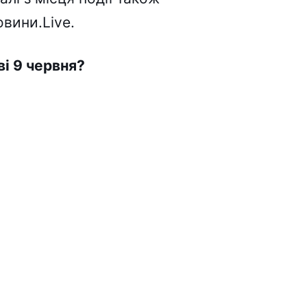
вини.Live.
ві 9 червня?