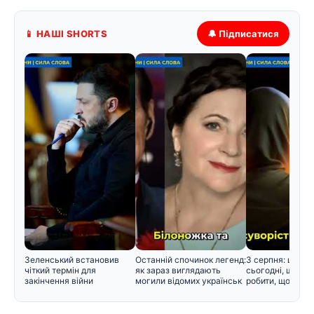
📱 НАШІ SHORTS
🔔 Підписатися
Зеленський встановив
Останній спочинок легенд:
3 серпня: церко
чіткий термін для
як зараз виглядають
сьогодні, що не
закінчення війни
могили відомих українськ
робити, щоб не 