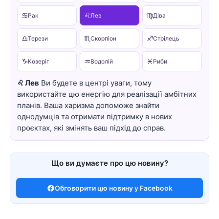
♋
♌
♍
Рак
Лев
Діва
♎
♏
♐
Терези
Скорпіон
Стрілець
♑
♒
♓
Козеріг
Водолій
Риби
♌ Лев
Ви будете в центрі уваги, тому
використайте цю енергію для реалізації амбітних
планів. Ваша харизма допоможе знайти
однодумців та отримати підтримку в нових
проєктах, які змінять ваш підхід до справ.
Що ви думаєте про цю новину?
Обговорити цю новину у Facebook