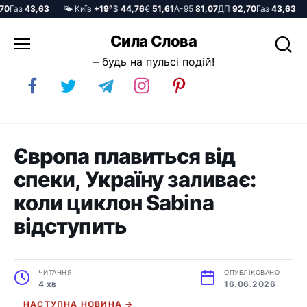
Газ
43,63
🌤️ Київ
+19°
$
44,76
€
51,61
А-95
81,07
ДП
92,70
Газ
43,63
🌤
Перейти
Сила Слова
до
– будь на пульсі подій!
вмісту
Європа плавиться від
спеки, Україну заливає:
коли циклон Sabina
відступить
ЧИТАННЯ
ОПУБЛІКОВАНО
4 хв
16.06.2026
НАСТУПНА НОВИНА →