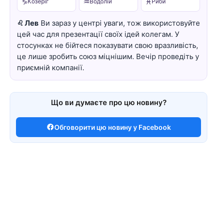
♑
♒
♓
Козеріг
Водолій
Риби
♌ Лев
Ви зараз у центрі уваги, тож використовуйте
цей час для презентації своїх ідей колегам. У
стосунках не бійтеся показувати свою вразливість,
це лише зробить союз міцнішим. Вечір проведіть у
приємній компанії.
Що ви думаєте про цю новину?
Обговорити цю новину у Facebook