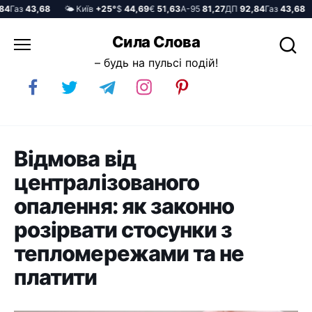
аз
43,68
🌤️ Київ
+25°
$
44,69
€
51,63
А-95
81,27
ДП
92,84
Газ
43,68
🌤
Перейти
Сила Слова
до
– будь на пульсі подій!
вмісту
Відмова від
централізованого
опалення: як законно
розірвати стосунки з
тепломережами та не
платити