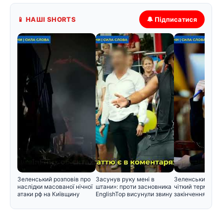
📱 НАШІ SHORTS
🔔 Підписатися
Зеленський розповів про
Засунув руку мені в
Зеленський вст
наслідки масованої нічної
штани»: проти засновника
чіткий термін дл
атаки рф на Київщину
EnglishTop висунули звину
закінчення війн