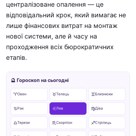
централізоване опалення — це
відповідальний крок, який вимагає не
лише фінансових витрат на монтаж
нової системи, але й часу на
проходження всіх бюрократичних
етапів.
🔮 Гороскоп на сьогодні
♈
♉
♊
Овен
Телець
Близнюки
♋
♌
♍
Рак
Лев
Діва
♎
♏
♐
Терези
Скорпіон
Стрілець