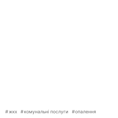
жкх
комунальні послуги
опалення