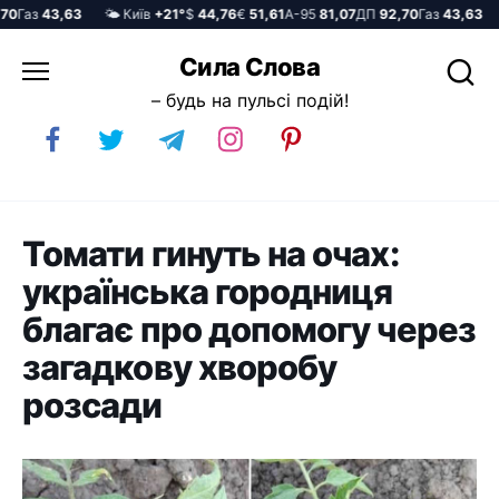
Газ
43,63
🌤️ Київ
+21°
$
44,76
€
51,61
А-95
81,07
ДП
92,70
Газ
43,63
🌤
Перейти
Сила Слова
до
– будь на пульсі подій!
вмісту
Томати гинуть на очах:
українська городниця
благає про допомогу через
загадкову хворобу
розсади