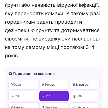
ґрунті або наявність вірусної інфекції,
яку переносять комахи. У такому разі
городникам радять проводити
дезінфекцію ґрунту та дотримуватися
сівозміни, не висаджуючи пасльонові
на тому самому місці протягом 3-4
років.
🔮 Гороскоп на сьогодні
♈
♉
♊
Овен
Телець
Близнюки
♋
♌
♍
Рак
Лев
Діва
♎
♏
♐
Терези
Скорпіон
Стрілець