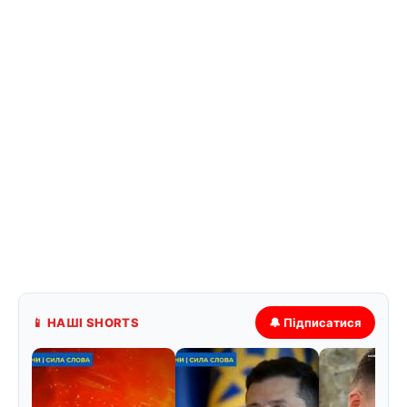
📱 НАШІ SHORTS
🔔 Підписатися