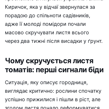
Киричок, яка у відчаї звернулася за
порадою до спільноти садівників,
адже її молоді помідори почали
масово скручувати листя всього
через два тижні після висадки у ґрунт.
Чому скручується листя
томатів: перші сигнали біди
Ситуація, яку описує городниця,
виглядає критично: рослини спочатку
успішно прижилися і пішли в ріст, але
згодом листя почало деформуватися.