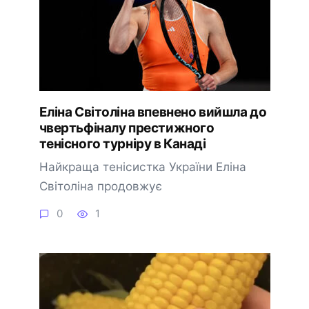
Еліна Світоліна впевнено вийшла до
чвертьфіналу престижного
тенісного турніру в Канаді
Найкраща тенісистка України Еліна
Світоліна продовжує
0
1