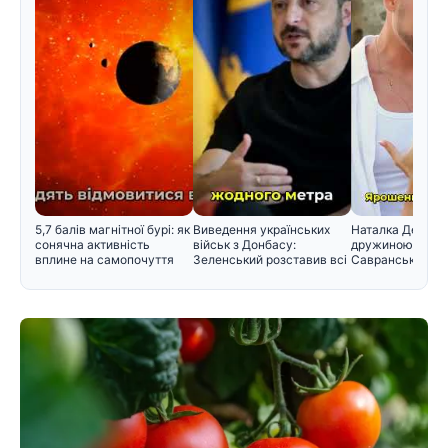
5,7 балів магнітної бурі: як
Виведення українських
Наталка Денисе
сонячна активність
військ з Донбасу:
дружиною Юрія
вплине на самопочуття
Зеленський розставив всі
Савранського т
крапк
його прізв