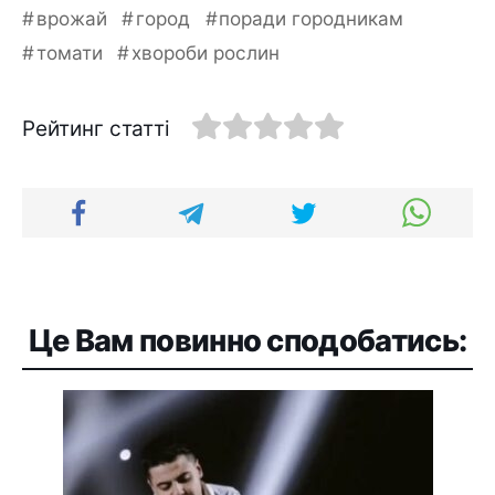
врожай
город
поради городникам
томати
хвороби рослин
Рейтинг статті
Це Вам повинно сподобатись: