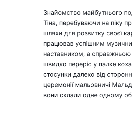
Знайомство майбутнього под
Тіна, перебуваючи на піку п
шляхи для розвитку своєї кар
працював успішним музичним
наставником, а справжньою 
швидко переріс у палке кох
стосунки далеко від сторонн
церемонії мальовничі Мальді
вони склали одне одному обі