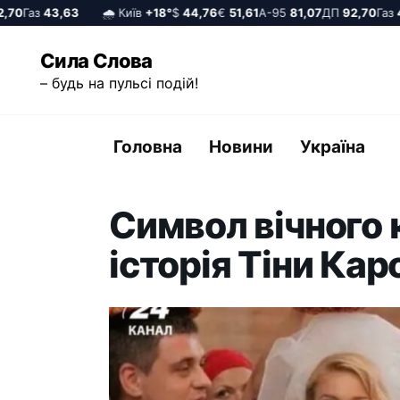
Газ
43,63
🌧️ Київ
+18°
$
44,76
€
51,61
А-95
81,07
ДП
92,70
Газ
43,
Перейти
Сила Слова
до
– будь на пульсі подій!
вмісту
Головна
Новини
Україна
Символ вічного 
історія Тіни Кар