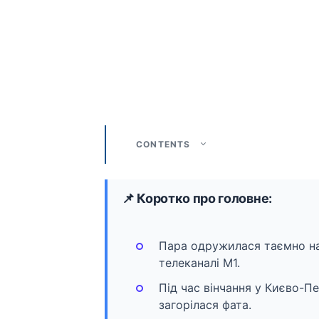
CONTENTS
📌 Коротко про головне:
Пара одружилася таємно на
телеканалі М1.
Під час вінчання у Києво-Пе
загорілася фата.