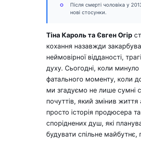
Після смерті чоловіка у 20
нові стосунки.
Тіна Кароль та Євген Огір
ст
кохання назавжди закарбува
неймовірної відданості, траг
духу. Сьогодні, коли минуло 
фатального моменту, коли 
ми згадуємо не лише сумні с
почуттів, який змінив життя
просто історія продюсера та
споріднених душ, які планув
будувати спільне майбутнє, 