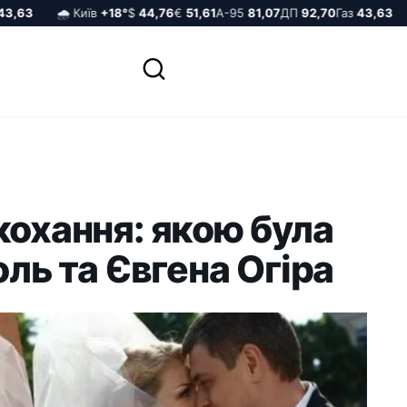
63
🌧️ Київ
+18°
$
44,76
€
51,61
А-95
81,07
ДП
92,70
Газ
43,63
🌧
кохання: якою була
оль та Євгена Огіра