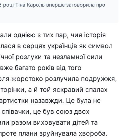
13 році Тіна Кароль вперше заговорила про
али однією з тих пар, чия історія
лася в серцях українців як символ
ічної розлуки та незламної сили
вже багато років від того
доля жорстоко розлучила подружжя,
торінки, а й той яскравий спалах
 артистки назавжди. Це була не
 співачки, це був союз двох
али разом виховувати дітей та
проте плани зруйнувала хвороба.