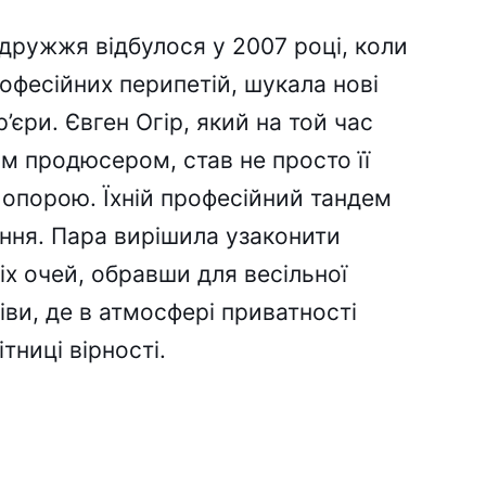
ружжя відбулося у 2007 році, коли
рофесійних перипетій, шукала нові
’єри. Євген Огір, який на той час
 продюсером, став не просто її
опорою. Їхній професійний тандем
ання. Пара вирішила узаконити
іх очей, обравши для весільної
ви, де в атмосфері приватності
тниці вірності.