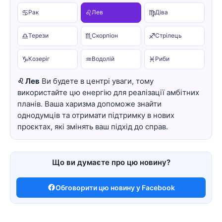
♋
♌
♍
Рак
Лев
Діва
♎
♏
♐
Терези
Скорпіон
Стрілець
♑
♒
♓
Козеріг
Водолій
Риби
♌ Лев
Ви будете в центрі уваги, тому
використайте цю енергію для реалізації амбітних
планів. Ваша харизма допоможе знайти
однодумців та отримати підтримку в нових
проєктах, які змінять ваш підхід до справ.
Що ви думаєте про цю новину?
Обговорити цю новину у Facebook