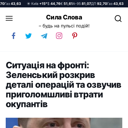
Газ
43,63
☀️ Київ
+15°
$
44,76
€
51,61
А-95
81,07
ДП
92,70
Газ
43,63
☀️
Перейти
Сила Слова
до
– будь на пульсі подій!
вмісту
Ситуація на фронті:
Зеленський розкрив
деталі операцій та озвучив
приголомшливі втрати
окупантів