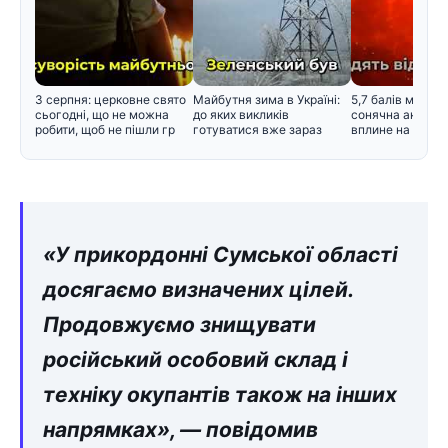
3 серпня: церковне свято
Майбутня зима в Україні:
5,7 балів магнітн
сьогодні, що не можна
до яких викликів
сонячна активні
робити, щоб не пішли гр
готуватися вже зараз
вплине на само
«У прикордонні Сумської області
досягаємо визначених цілей.
Продовжуємо знищувати
російський особовий склад і
техніку окупантів також на інших
напрямках», — повідомив