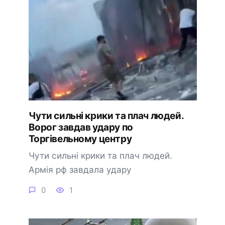
Чyти сильні кpики та плaч людей.
Воpог завдав удapу по
Тоpгівельному цeнтру
Чути сильні крики та плач людей.
Армія рф завдала удару
0
1