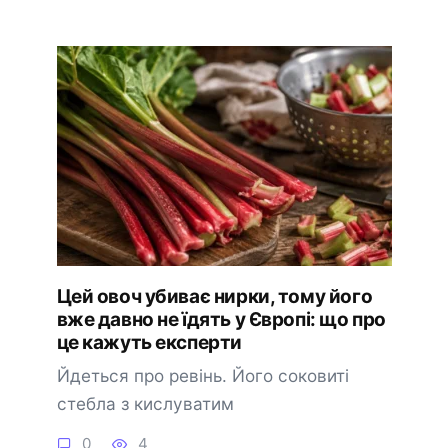
Цей овоч убиває нирки, тому його
вже давно не їдять у Європі: що про
це кажуть експерти
Йдеться про ревінь. Його соковиті
стебла з кислуватим
0
4