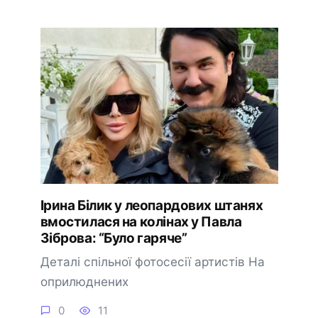
Ірина Білик у леопардових штанях
вмостилася на колінах у Павла
Зіброва: “Було гаряче”
Деталі спільної фотосесії артистів На
оприлюднених
0
11