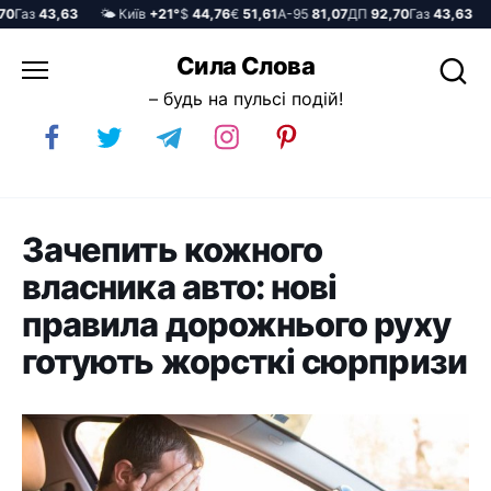
аз
43,63
🌤️ Київ
+21°
$
44,76
€
51,61
А-95
81,07
ДП
92,70
Газ
43,63
🌤️
Перейти
Сила Слова
до
– будь на пульсі подій!
вмісту
Зачепить кожного
власника авто: нові
правила дорожнього руху
готують жорсткі сюрпризи