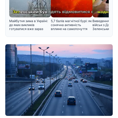
Майбутня зима в Україні:
5,7 балів магнітної бурі: як
Виведення укра
до яких викликів
сонячна активність
військ з Донбасу
готуватися вже зараз
вплине на самопочуття
Зеленський розс
крапк