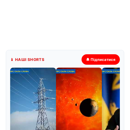
📱 НАШІ SHORTS
🔔 Підписатися