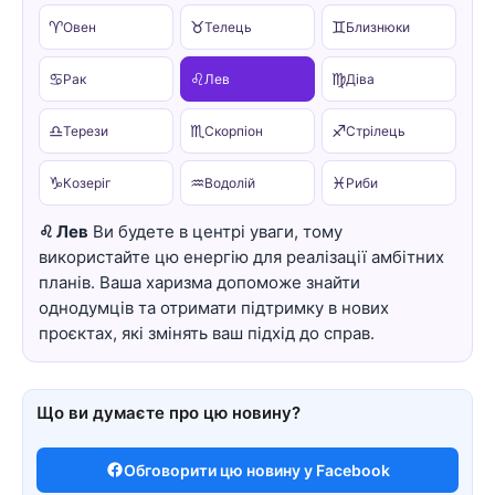
♈
♉
♊
Овен
Телець
Близнюки
♋
♌
♍
Рак
Лев
Діва
♎
♏
♐
Терези
Скорпіон
Стрілець
♑
♒
♓
Козеріг
Водолій
Риби
♌ Лев
Ви будете в центрі уваги, тому
використайте цю енергію для реалізації амбітних
планів. Ваша харизма допоможе знайти
однодумців та отримати підтримку в нових
проєктах, які змінять ваш підхід до справ.
Що ви думаєте про цю новину?
Обговорити цю новину у Facebook