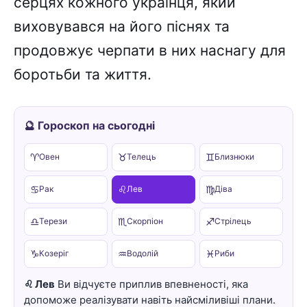
серцях кожного українця, який
виховувався на його піснях та
продовжує черпати в них наснагу для
боротьби та життя.
🔮 Гороскоп на сьогодні
♈
♉
♊
Овен
Телець
Близнюки
♋
♌
♍
Рак
Лев
Діва
♎
♏
♐
Терези
Скорпіон
Стрілець
♑
♒
♓
Козеріг
Водолій
Риби
♌ Лев
Ви відчуєте приплив впевненості, яка
допоможе реалізувати навіть найсміливіші плани.