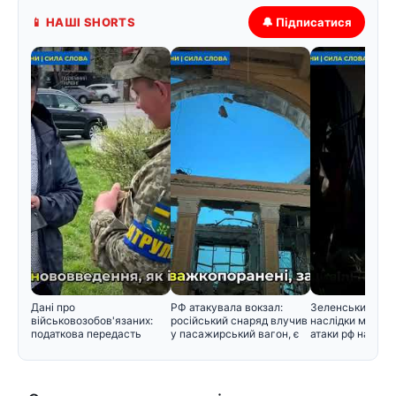
📱 НАШІ SHORTS
🔔 Підписатися
Дані про
РФ атакувала вокзал:
Зеленський розп
військовозобов'язаних:
російський снаряд влучив
наслідки масова
податкова передасть
у пасажирський вагон, є
атаки рф на Киї
інформацію Мінобор