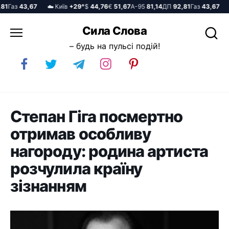
Газ
43,67
☁️ Київ
+29°
$
44,76
€
51,67
А-95
81,14
ДП
92,81
Газ
43,67
☁️ 
Перейти
Сила Слова
до
– будь на пульсі подій!
вмісту
Степан Гіга посмертно
отримав особливу
нагороду: родина артиста
розчулила країну
зізнанням