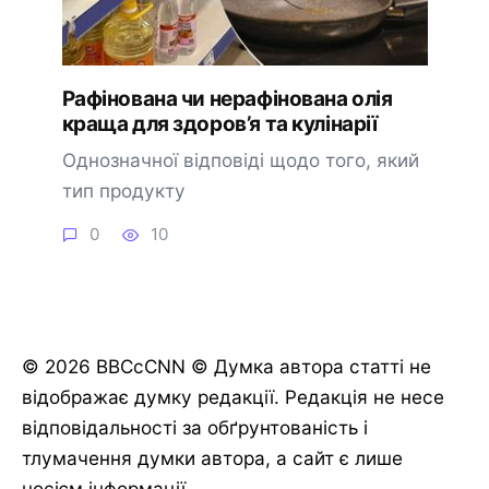
Рафінована чи нерафінована олія
краща для здоров’я та кулінарії
Однозначної відповіді щодо того, який
тип продукту
0
10
© 2026 BBCcCNN © Думка автора статті не
відображає думку редакції. Редакція не несе
відповідальності за обґрунтованість і
тлумачення думки автора, а сайт є лише
носієм інформації.