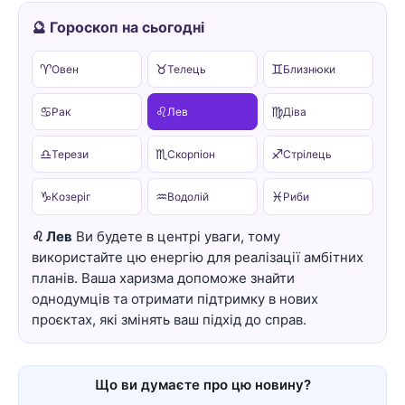
🔮 Гороскоп на сьогодні
♈
♉
♊
Овен
Телець
Близнюки
♋
♌
♍
Рак
Лев
Діва
♎
♏
♐
Терези
Скорпіон
Стрілець
♑
♒
♓
Козеріг
Водолій
Риби
♌ Лев
Ви будете в центрі уваги, тому
використайте цю енергію для реалізації амбітних
планів. Ваша харизма допоможе знайти
однодумців та отримати підтримку в нових
проєктах, які змінять ваш підхід до справ.
Що ви думаєте про цю новину?