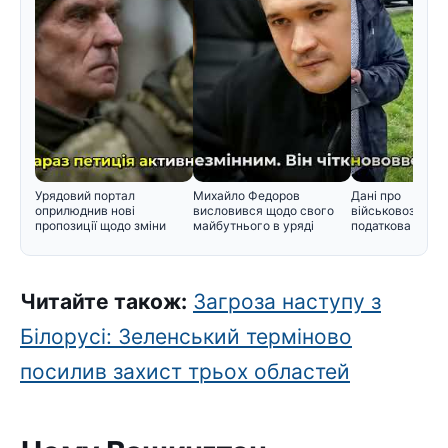
Урядовий портал
Михайло Федоров
Дані про
оприлюднив нові
висловився щодо свого
військовозобов'
пропозиції щодо зміни
майбутнього в уряді
податкова пере
черговості призо
інформацію Мін
Читайте також:
Загроза наступу з
Білорусі: Зеленський терміново
посилив захист трьох областей