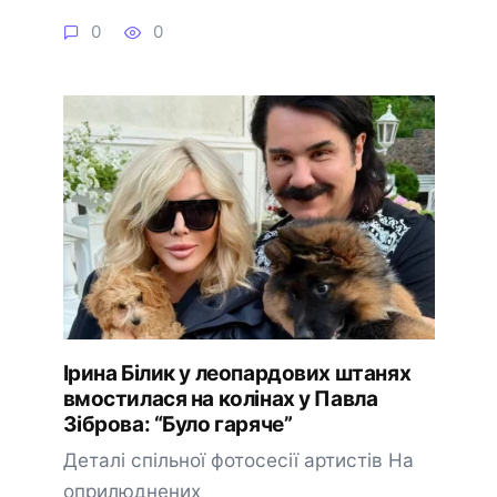
0
0
Ірина Білик у леопардових штанях
вмостилася на колінах у Павла
Зіброва: “Було гаряче”
Деталі спільної фотосесії артистів На
оприлюднених