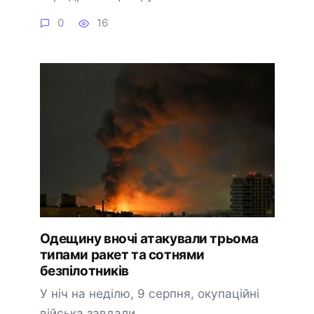
0
16
Одещину вночі атакували трьома
типами ракет та сотнями
безпілотників
У ніч на неділю, 9 серпня, окупаційні
війська завдали