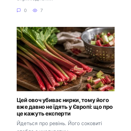
0
7
Цей овоч убиває нирки, тому його
вже давно не їдять у Європі: що про
це кажуть експерти
Йдеться про ревінь. Його соковиті