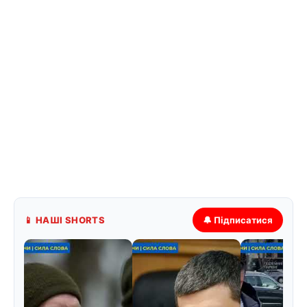
📱 НАШІ SHORTS
🔔 Підписатися