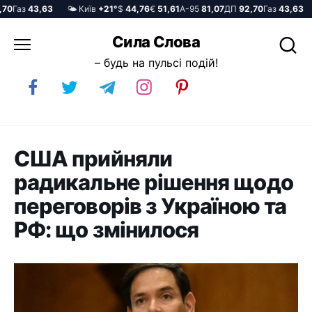
Газ
43,63
🌤️ Київ
+21°
$
44,76
€
51,61
А-95
81,07
ДП
92,70
Газ
43,63

Перейти
Сила Слова
до
– будь на пульсі подій!
вмісту
США прийняли
радикальне рішення щодо
переговорів з Україною та
РФ: що змінилося