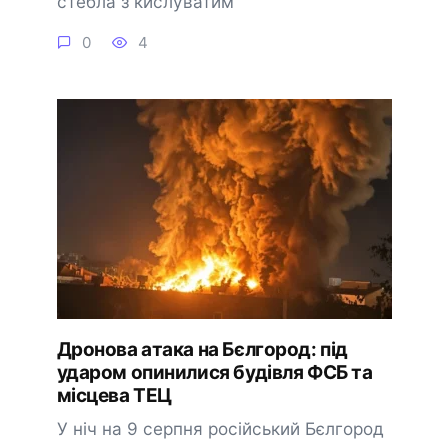
стебла з кислуватим
0
4
Дронова атака на Бєлгород: під
ударом опинилися будівля ФСБ та
місцева ТЕЦ
У ніч на 9 серпня російський Бєлгород