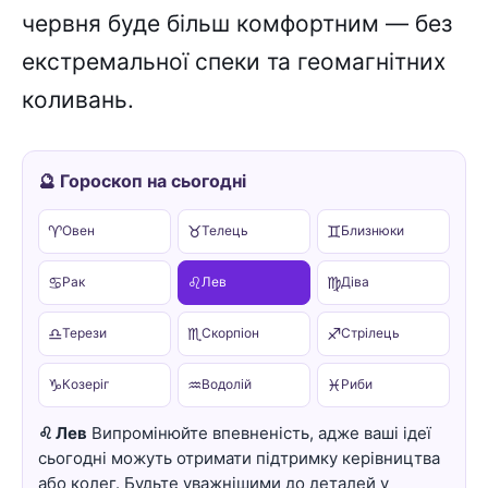
червня буде більш комфортним — без
екстремальної спеки та геомагнітних
коливань.
🔮 Гороскоп на сьогодні
♈
♉
♊
Овен
Телець
Близнюки
♋
♌
♍
Рак
Лев
Діва
♎
♏
♐
Терези
Скорпіон
Стрілець
♑
♒
♓
Козеріг
Водолій
Риби
♌ Лев
Випромінюйте впевненість, адже ваші ідеї
сьогодні можуть отримати підтримку керівництва
або колег. Будьте уважнішими до деталей у