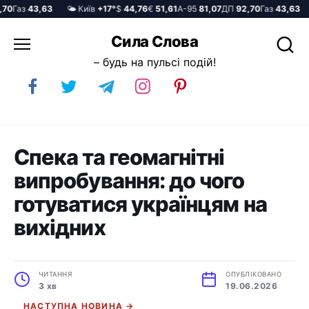
0
Газ
43,63
🌤️ Київ
+17°
$
44,76
€
51,61
А-95
81,07
ДП
92,70
Газ
43,63

Перейти
Сила Слова
до
– будь на пульсі подій!
вмісту
Спека та геомагнітні
випробування: до чого
готуватися українцям на
вихідних
ЧИТАННЯ
ОПУБЛІКОВАНО
3 хв
19.06.2026
НАСТУПНА НОВИНА →