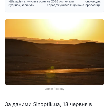
«Шахедів» влучили в один
на 2026 рік почали
оприлюднив нов
будинок, загинули
справджуватися: що вона
пропозиції щодо
прогнозувал
черговості приз
Фото: Pixabay
За даними Sinoptik.ua, 18 червня в