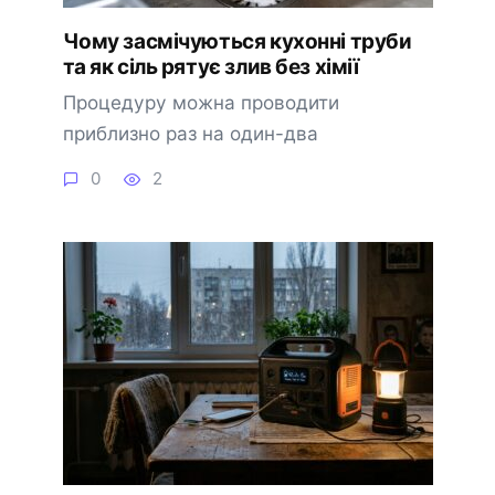
Чому засмічуються кухонні труби
та як сіль рятує злив без хімії
Процедуру можна проводити
приблизно раз на один-два
0
2