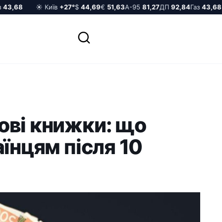
3,68
☀️ Київ
+27°
$
44,69
€
51,63
А-95
81,27
ДП
92,84
Газ
43,68
ові книжки: що
аїнцям після 10