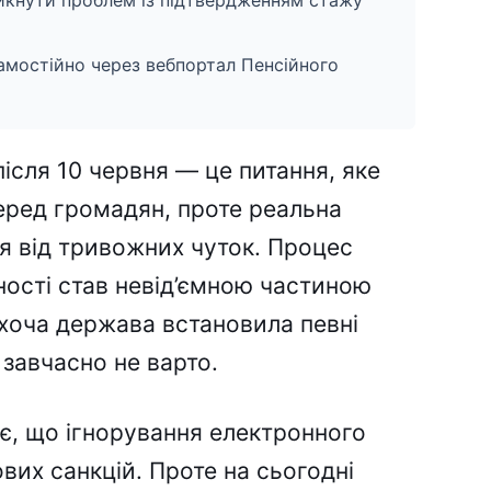
кнути проблем із підтвердженням стажу
мостійно через вебпортал Пенсійного
ісля 10 червня — це питання, яке
еред громадян, проте реальна
ся від тривожних чуток. Процес
ності став невід’ємною частиною
 хоча держава встановила певні
 завчасно не варто.
є, що ігнорування електронного
вих санкцій. Проте на сьогодні