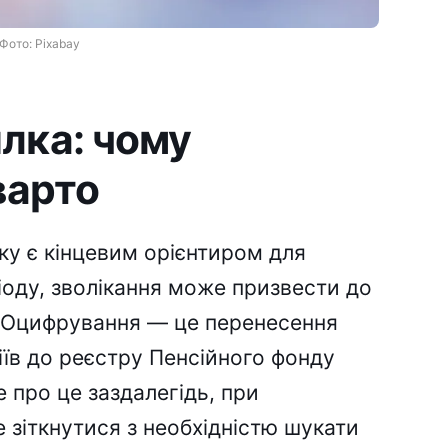
Фото: Pixabay
лка: чому
варто
ку є кінцевим орієнтиром для
іоду, зволікання може призвести до
. Оцифрування — це перенесення
іїв до реєстру Пенсійного фонду
е про це заздалегідь, при
е зіткнутися з необхідністю шукати