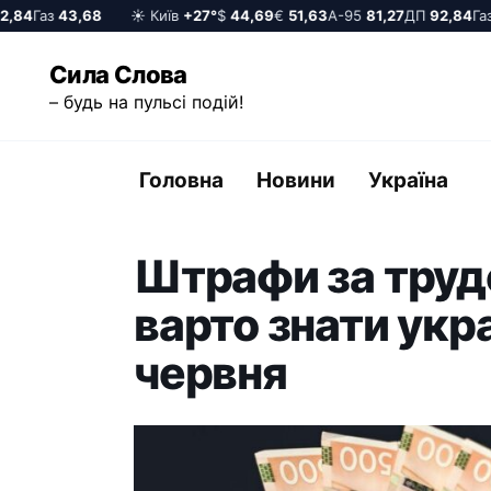
84
Газ
43,68
☀️ Київ
+27°
$
44,69
€
51,63
А-95
81,27
ДП
92,84
Газ
4
Перейти
Сила Слова
до
– будь на пульсі подій!
вмісту
Головна
Новини
Україна
Штрафи за труд
варто знати укр
червня