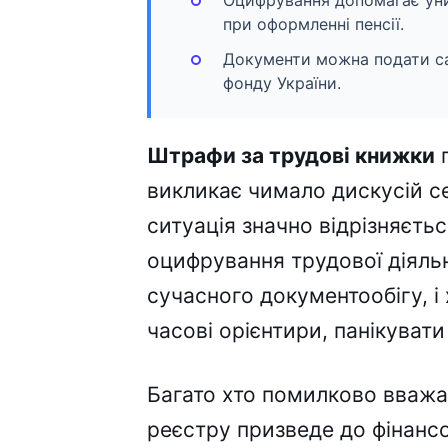
Оцифрування допомагає уни
при оформленні пенсії.
Документи можна подати са
фонду України.
Штрафи за трудові книжки
п
викликає чимало дискусій с
ситуація значно відрізняєть
оцифрування трудової діяль
сучасного документообігу, і
часові орієнтири, панікувати
Багато хто помилково вважа
реєстру призведе до фінансо