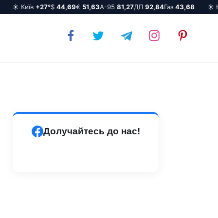
☀️ Київ
+27°
$
44,69
€
51,63
А-95
81,27
ДП
92,84
Газ
43,68
☀️ Киї
Долучайтесь до нас!