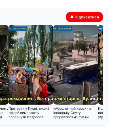
🔔 Підписатися
 чому
Протести у Києві: тисячі
«Абсолютний хаос» - в
Коли Росія може
ки
людей вимагають
іспанську Сеуту
повторити масов
од
повернути Федорова
прорвалися 49 тисяч
удар: Жданов наз
мігрантів
і поперед