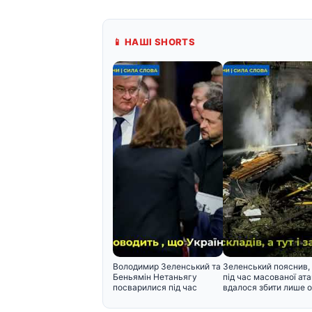
📱 НАШІ SHORTS
Володимир Зеленський та
Зеленський пояснив,
Беньямін Нетаньягу
під час масованої ата
посварилися під час
вдалося збити лише 
зустріч