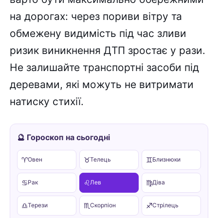
на дорогах: через пориви вітру та
обмежену видимість під час зливи
ризик виникнення ДТП зростає у рази.
Не залишайте транспортні засоби під
деревами, які можуть не витримати
натиску стихії.
🔮 Гороскоп на сьогодні
♈
♉
♊
Овен
Телець
Близнюки
♋
♌
♍
Рак
Лев
Діва
♎
♏
♐
Терези
Скорпіон
Стрілець