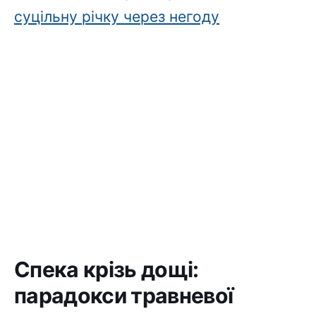
суцільну річку через негоду
Спека крізь дощі:
парадокси травневої