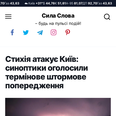
Газ
43,63
☁️ Київ
+31°
$
44,76
€
51,61
А-95
81,07
ДП
92,70
Газ
43,63
☁️
Перейти
Сила Слова
до
– будь на пульсі подій!
вмісту
Стихія атакує Київ:
синоптики оголосили
термінове штормове
попередження