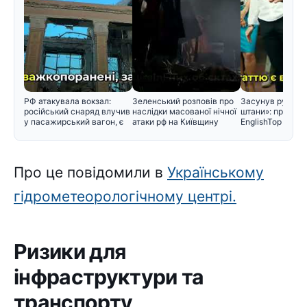
РФ атакувала вокзал:
Зеленський розповів про
Засунув руку ме
російський снаряд влучив
наслідки масованої нічної
штани»: проти з
у пасажирський вагон, є
атаки рф на Київщину
EnglishTop вису
Про це повідомили в
Українському
гідрометеорологічному центрі.
Ризики для
інфраструктури та
транспорту