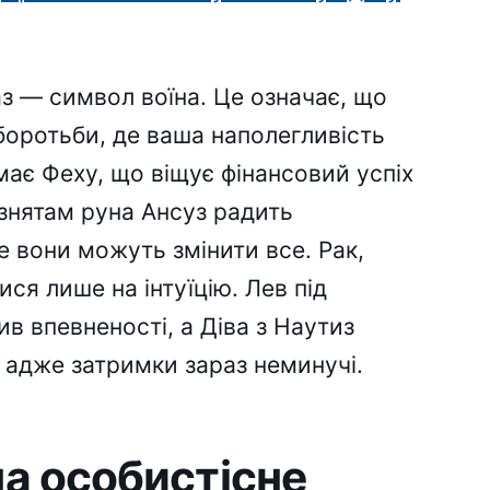
з — символ воїна. Це означає, що
боротьби, де ваша наполегливість
ає Феху, що віщує фінансовий успіх
изнятам руна Ансуз радить
 вони можуть змінити все. Рак,
ся лише на інтуїцію. Лев під
в впевненості, а Діва з Наутиз
 адже затримки зараз неминучі.
на особистісне