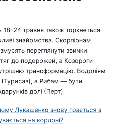
ь 18–24 травня також торкнеться
жливі знайомства. Скорпіонам
о змусять переглянути звички.
отяг до подорожей, а Козороги
нутрішню трансформацію. Водоліям
 (Турисаз), а Рибам — бути
дарунків долі (Перт).
 чому Лукашенко знову грається з
увається на кордоні?