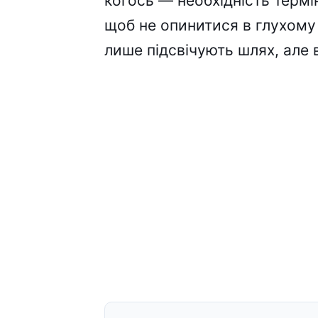
когось — необхідність термі
щоб не опинитися в глухому 
лише підсвічують шлях, але 