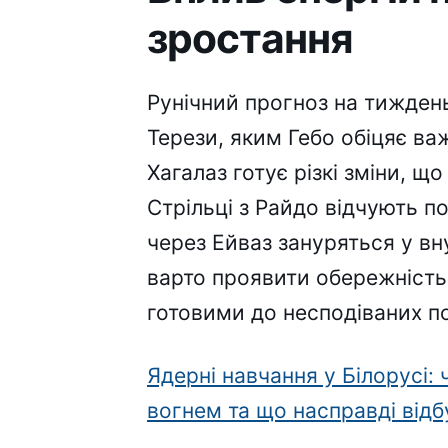
зростання
Рунічний прогноз на тижден
Терези, яким Гебо обіцяє ва
Хагалаз готує різкі зміни, щ
Стрільці з Райдо відчують п
через Ейваз зануряться у в
варто проявити обережність
готовими до несподіваних по
Ядерні навчання у Білорусі:
вогнем та що насправді відб