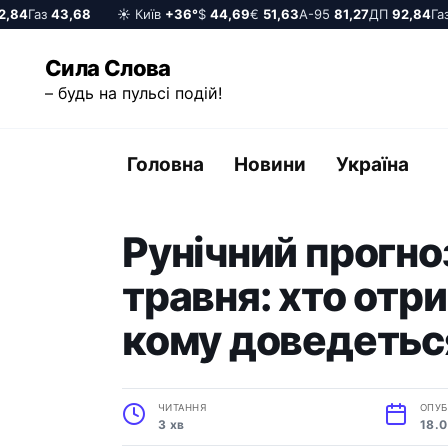
84
Газ
43,68
☀️ Київ
+36°
$
44,69
€
51,63
А-95
81,27
ДП
92,84
Газ
4
Перейти
Сила Слова
до
– будь на пульсі подій!
вмісту
Головна
Новини
Україна
Рунічний прогно
травня: хто отри
кому доведетьс
ЧИТАННЯ
ОПУБ
3 хв
18.