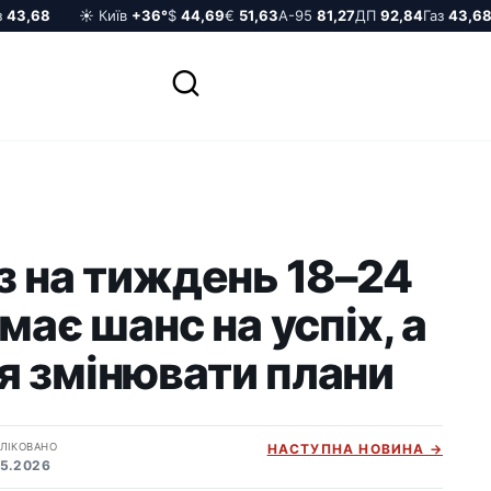
3,68
☀️ Київ
+36°
$
44,69
€
51,63
А-95
81,27
ДП
92,84
Газ
43,68
з на тиждень 18–24
має шанс на успіх, а
я змінювати плани
ЛІКОВАНО
НАСТУПНА НОВИНА →
05.2026