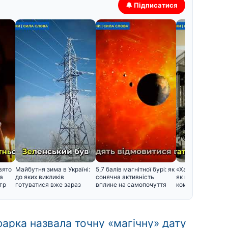
🔔 Підписатися
вято
Майбутня зима в Україні:
5,7 балів магнітної бурі: як
«Харків – перша 
а
до яких викликів
сонячна активність
як народився цей
гр
готуватися вже зараз
вплине на самопочуття
кому було зручно
ьфарка назвала точну «магічну» дату