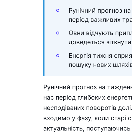
Рунічний прогноз на
період важливих тр
Овни відчують припл
доведеться зіткнут
Енергія тижня сприяє
пошуку нових шляхів
Рунічний прогноз на тижден
нас період глибоких енерге
несподіваних поворотів долі
входимо у фазу, коли старі 
актуальність, поступаючис