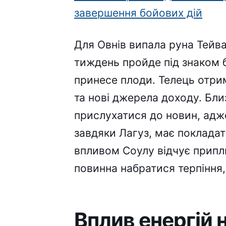
завершення бойових дій
Для Овнів випала руна Тейва
тиждень пройде під знаком 
принесе плоди. Телець отрим
та нові джерела доходу. Бл
прислухатися до новин, адже
завдяки Лагуз, має покладати
впливом Соулу відчує припли
повинна набратися терпіння,
Вплив енергій 