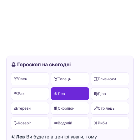
🔮 Гороскоп на сьогодні
♈
♉
♊
Овен
Телець
Близнюки
♋
♌
♍
Рак
Лев
Діва
♎
♏
♐
Терези
Скорпіон
Стрілець
♑
♒
♓
Козеріг
Водолій
Риби
♌ Лев
Ви будете в центрі уваги, тому