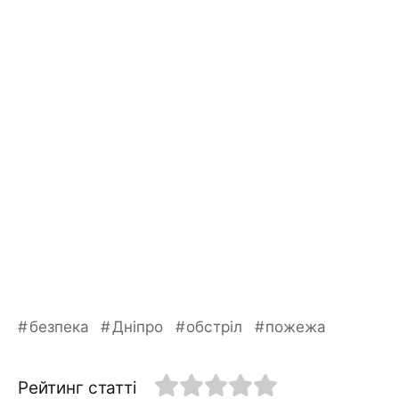
безпека
Дніпро
обстріл
пожежа
Рейтинг статті