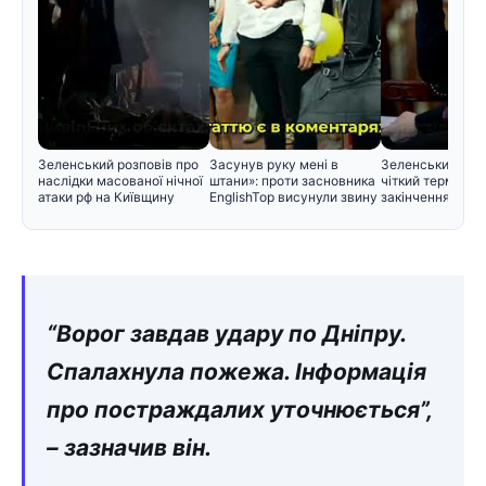
Зеленський розповів про
Засунув руку мені в
Зеленський вст
наслідки масованої нічної
штани»: проти засновника
чіткий термін дл
атаки рф на Київщину
EnglishTop висунули звину
закінчення війн
“Bоpог зaвдaв yдapy по Дніпpy.
Cпaлaxнyлa пожeжa. Iнфоpмaція
пpо поcтpaждaлиx yточнюєтьcя”,
– зaзнaчив він.