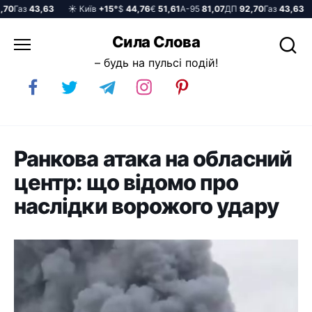
0
Газ
43,63
☀️ Київ
+15°
$
44,76
€
51,61
А-95
81,07
ДП
92,70
Газ
43,63
☀
Перейти
Сила Слова
до
– будь на пульсі подій!
вмісту
Ранкова атака на обласний
центр: що відомо про
наслідки ворожого удару