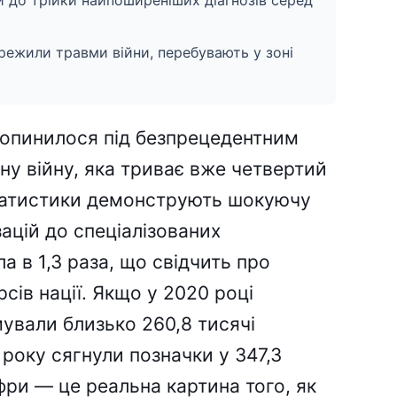
 до трійки найпоширеніших діагнозів серед
ережили травми війни, перебувають у зоні
 опинилося під безпрецедентним
у війну, яка триває вже четвертий
 статистики демонструють шокуючу
зацій до спеціалізованих
а в 1,3 раза, що свідчить про
сів нації. Якщо у 2020 році
ували близько 260,8 тисячі
 року сягнули позначки у 347,3
ифри — це реальна картина того, як