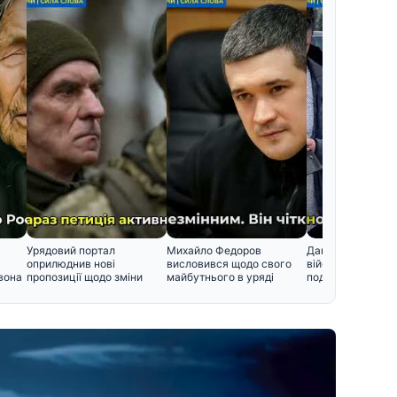
Урядовий портал
Михайло Федоров
Дані про
оприлюднив нові
висловився щодо свого
військовозобов'я
вона
пропозиції щодо зміни
майбутнього в уряді
податкова перед
черговості призо
інформацію Міно