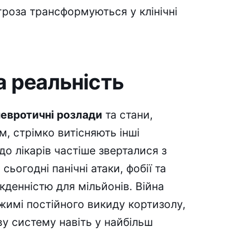
агроза трансформуються у клінічні
а реальність
невротичні розлади
та стани,
м, стрімко витісняють інші
о лікарів частіше зверталися з
ьогодні панічні атаки, фобії та
кденністю для мільйонів. Війна
жимі постійного викиду кортизолу,
у систему навіть у найбільш