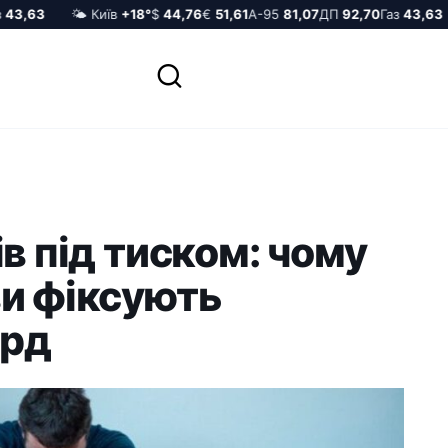
3,63
🌤️ Київ
+18°
$
44,76
€
51,61
А-95
81,07
ДП
92,70
Газ
43,63
в під тиском: чому
ви фіксують
орд