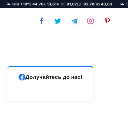
🌤️ Київ
+18°
$
44,76
€
51,61
А-95
81,07
ДП
92,70
Газ
43,63
🌤️ Киї
Долучайтесь до нас!