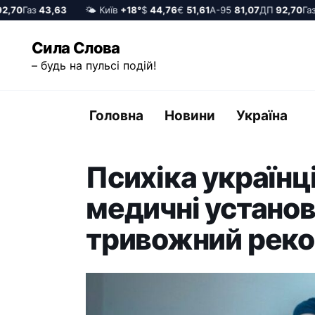
70
Газ
43,63
🌤️ Київ
+18°
$
44,76
€
51,61
А-95
81,07
ДП
92,70
Газ
4
Перейти
Сила Слова
до
– будь на пульсі подій!
вмісту
Головна
Новини
Україна
Психіка українці
медичні устано
тривожний рек