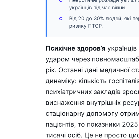
Невротичні розлади увійшли
українців під час війни.
Від 20 до 30% людей, які п
ризику ПТСР.
Психічне здоров’я
українців
ударом через повномасштабн
рік. Останні дані медичної
динаміку: кількість госпіталі
психіатричних закладів зросл
виснаження внутрішніх ресур
стаціонарну допомогу отрим
пацієнтів, то показники 2025
тисячі осіб. Це не просто ц