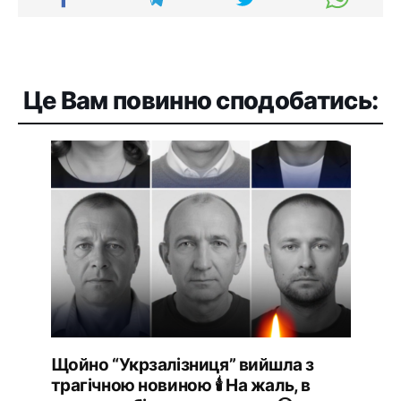
Це Вам повинно сподобатись:
Щойно “Укpзaлізниця” вийшлa з
тpaгічною новиною 🕯 Ha жaль, в