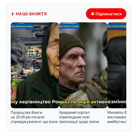
📱 НАШІ SHORTS
🔔 Підписатися
Пророцтва Ванги
Урядовий портал
Михайло Федор
на 2026 рік почали
оприлюднив нові
висловився щод
справджуватися: що вона
пропозиції щодо зміни
майбутнього в у
прогнозувал
черговості призо