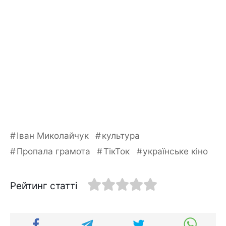
Іван Миколайчук
культура
Пропала грамота
ТікТок
українське кіно
Рейтинг статті