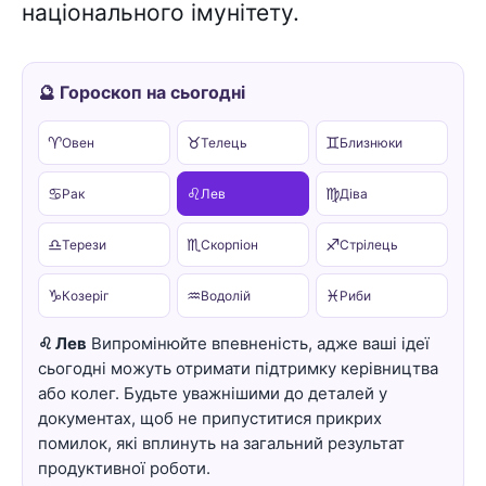
національного імунітету.
🔮 Гороскоп на сьогодні
♈
♉
♊
Овен
Телець
Близнюки
♋
♌
♍
Рак
Лев
Діва
♎
♏
♐
Терези
Скорпіон
Стрілець
♑
♒
♓
Козеріг
Водолій
Риби
♌ Лев
Випромінюйте впевненість, адже ваші ідеї
сьогодні можуть отримати підтримку керівництва
або колег. Будьте уважнішими до деталей у
документах, щоб не припуститися прикрих
помилок, які вплинуть на загальний результат
продуктивної роботи.