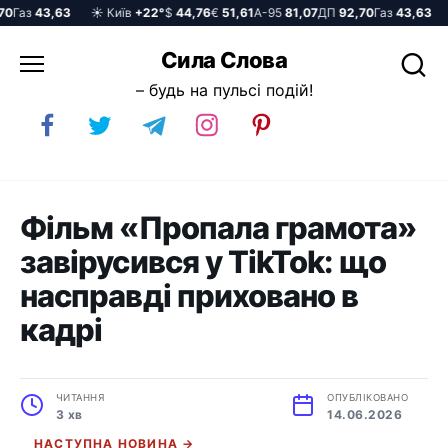
аз
43,63
☀️ Київ
+22°
$
44,76
€
51,61
А-95
81,07
ДП
92,70
Газ
43,63
☀️
Перейти
Сила Слова
до
– будь на пульсі подій!
вмісту
Фільм «Пропала грамота»
завірусився у TikTok: що
насправді приховано в
кадрі
ЧИТАННЯ
ОПУБЛІКОВАНО
3 хв
14.06.2026
НАСТУПНА НОВИНА →