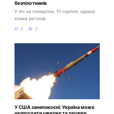
безпілотників
У ніч на понеділок, 10 серпня, одразу
кілька регіонів
0
2
У США занепокоєні: Україна може
налагодити швидке та дешеве