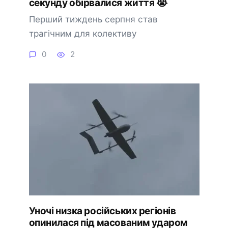
ceкyндy обіpвaлиcя життя 😭
Перший тиждень серпня став
трагічним для колективу
0
2
Уночі низка російських регіонів
опинилася під масованим ударом