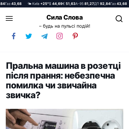
Газ
43,68
🌤️ Київ
+25°
$
44,69
€
51,63
А-95
81,27
ДП
92,84
Газ
43,68

Перейти
Сила Слова
до
– будь на пульсі подій!
вмісту
Пральна машина в розетці
після прання: небезпечна
помилка чи звичайна
звичка?