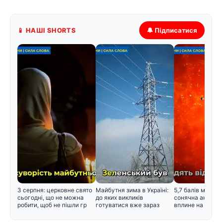
📱 НАШІ SHORTS
🔔 Підписатися
3 серпня: церковне свято
Майбутня зима в Україні:
5,7 балів магнітн
сьогодні, що не можна
до яких викликів
сонячна активні
робити, щоб не пішли гр
готуватися вже зараз
вплине на само