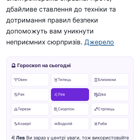
дбайливе ставлення до техніки та
дотримання правил безпеки
допоможуть вам уникнути
неприємних сюрпризів.
Джерело
🔮 Гороскоп на сьогодні
♈
♉
♊
Овен
Телець
Близнюки
♋
♌
♍
Рак
Лев
Діва
♎
♏
♐
Терези
Скорпіон
Стрілець
♑
♒
♓
Козеріг
Водолій
Риби
♌ Лев
Ви зараз у центрі уваги, тож використовуйте