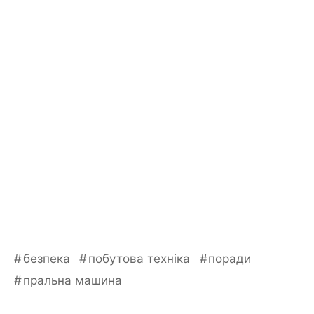
безпека
побутова техніка
поради
пральна машина