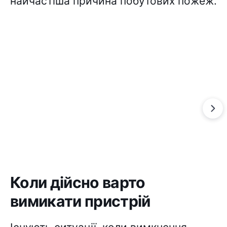
найчастіша причина побутових пожеж.
Коли дійсно варто
вимикати пристрій