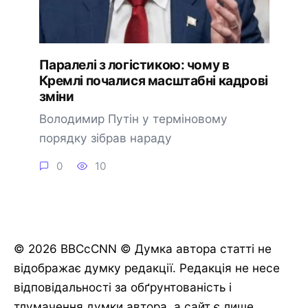
Паралелі з логістикою: чому в
Кремлі почалися масштабні кадрові
зміни
Володимир Путін у терміновому
порядку зібрав нараду
0
10
© 2026 BBCcCNN © Думка автора статті не
відображає думку редакції. Редакція не несе
відповідальності за обґрунтованість і
тлумачення думки автора, а сайт є лише