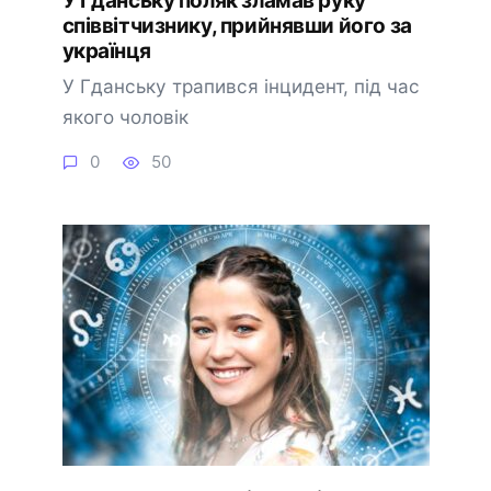
У Гданську поляк зламав руку
співвітчизнику, прийнявши його за
українця
У Гданську трапився інцидент, під час
якого чоловік
0
50