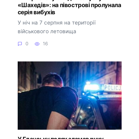
«Шахедів»: на півострові пролунала
серія вибухів
У ніч на 7 серпня на території
військового летовища
0
16