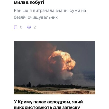
мила в побуті
Раніше я витрачала значні суми на
безліч очищувальних
0
2
У Криму палає аеродром, який
використовують для запуску