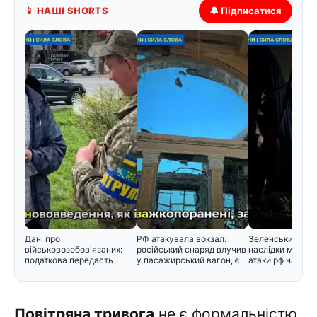
📱 НАШІ SHORTS
🔔 Підписатися
Дані про
РФ атакувала вокзал:
Зеленський розп
військовозобов'язаних:
російський снаряд влучив
наслідки масова
податкова передасть
у пасажирський вагон, є
атаки рф на Киї
інформацію Мінобор
Повітряна тривога
не є формальністю,