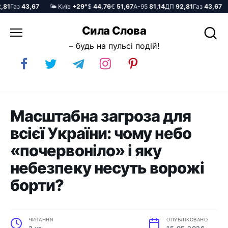
1
Газ
43,67
🌤️ Київ
+29°
$
44,76
€
51,67
А-95
81,14
ДП
92,81
Газ
43,67

Перейти
Сила Слова
до
– будь на пульсі подій!
вмісту
Масштабна загроза для
всієї України: чому небо
«почервоніло» і яку
небезпеку несуть ворожі
борти?
ЧИТАННЯ
ОПУБЛІКОВАНО