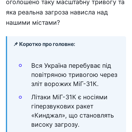
оголошено таку масштабну тривогу та
яка реальна загроза нависла над
нашими містами?
📌 Коротко про головне:
Вся Україна перебуває під
повітряною тривогою через
зліт ворожих МіГ-31К.
Літаки МіГ-31К є носіями
гіперзвукових ракет
«Кинджал», що становлять
високу загрозу.