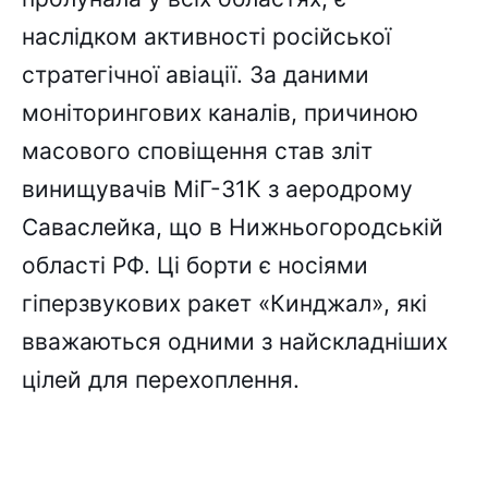
наслідком активності російської
стратегічної авіації. За даними
моніторингових каналів, причиною
масового сповіщення став зліт
винищувачів МіГ-31К з аеродрому
Саваслейка, що в Нижньогородській
області РФ. Ці борти є носіями
гіперзвукових ракет «Кинджал», які
вважаються одними з найскладніших
цілей для перехоплення.