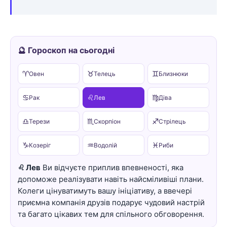
🔮 Гороскоп на сьогодні
♈
♉
♊
Овен
Телець
Близнюки
♋
♌
♍
Рак
Лев
Діва
♎
♏
♐
Терези
Скорпіон
Стрілець
♑
♒
♓
Козеріг
Водолій
Риби
♌ Лев
Ви відчуєте приплив впевненості, яка
допоможе реалізувати навіть найсміливіші плани.
Колеги цінуватимуть вашу ініціативу, а ввечері
приємна компанія друзів подарує чудовий настрій
та багато цікавих тем для спільного обговорення.