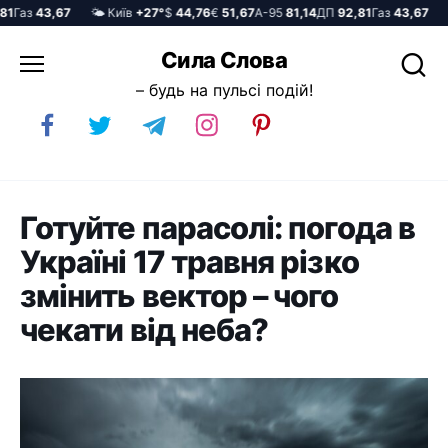
аз
43,67
🌤️ Київ
+27°
$
44,76
€
51,67
А-95
81,14
ДП
92,81
Газ
43,67
🌤️
Перейти
Сила Слова
до
– будь на пульсі подій!
вмісту
Готуйте парасолі: погода в
Україні 17 травня різко
змінить вектор – чого
чекати від неба?