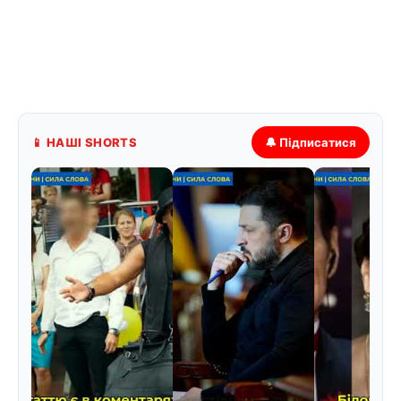
📱 НАШІ SHORTS
🔔 Підписатися