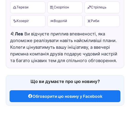
♎
♏
♐
Терези
Скорпіон
Стрілець
♑
♒
♓
Козеріг
Водолій
Риби
♌ Лев
Ви відчуєте приплив впевненості, яка
допоможе реалізувати навіть найсміливіші плани.
Колеги цінуватимуть вашу ініціативу, а ввечері
приємна компанія друзів подарує чудовий настрій
та багато цікавих тем для спільного обговорення.
Що ви думаєте про цю новину?
Обговорити цю новину у Facebook