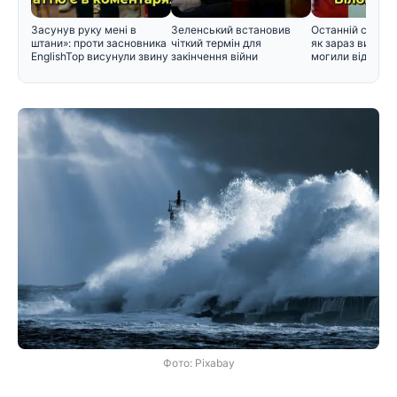
Засунув руку мені в
Зеленський встановив
Останній спочин
штани»: проти засновника
чіткий термін для
як зараз вигляд
EnglishTop висунули звину
закінчення війни
могили відомих 
Фото: Pixabay