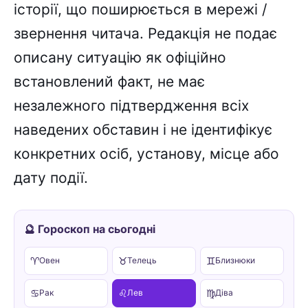
історії, що поширюється в мережі /
звернення читача. Редакція не подає
описану ситуацію як офіційно
встановлений факт, не має
незалежного підтвердження всіх
наведених обставин і не ідентифікує
конкретних осіб, установу, місце або
дату події.
🔮 Гороскоп на сьогодні
♈
♉
♊
Овен
Телець
Близнюки
♋
♌
♍
Рак
Лев
Діва