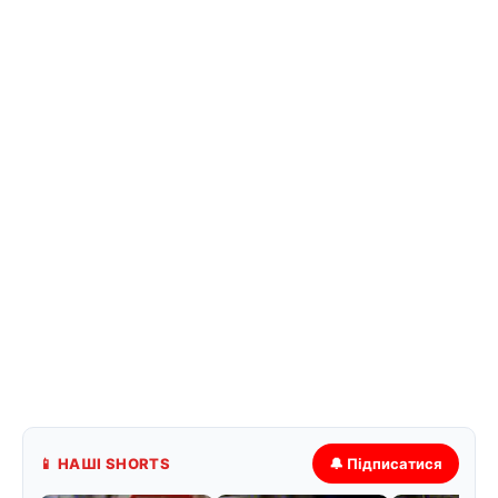
📱 НАШІ SHORTS
🔔 Підписатися