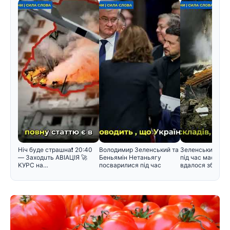
Hiч бyдe cтpaшнa❗️ 20:40
Володимир Зеленський та
Зеленський поя
— Зaxoдuть ABIAЦIЯ 🚀
Беньямін Нетаньягу
під час масован
KУPC нa…
посварилися під час
вдалося збити л
зустріч