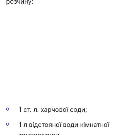
розчину:
1 ст. л. харчової соди;
1 л відстояної води кімнатної