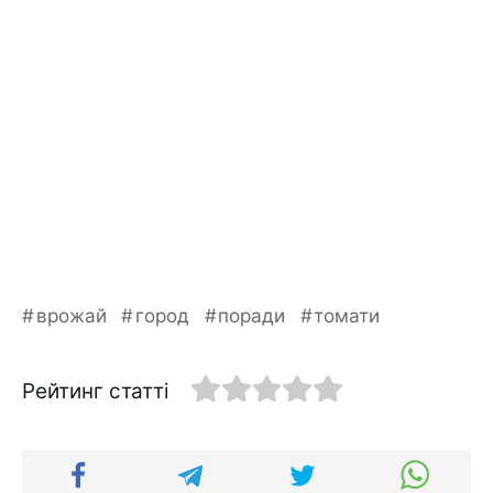
врожай
город
поради
томати
Рейтинг статті