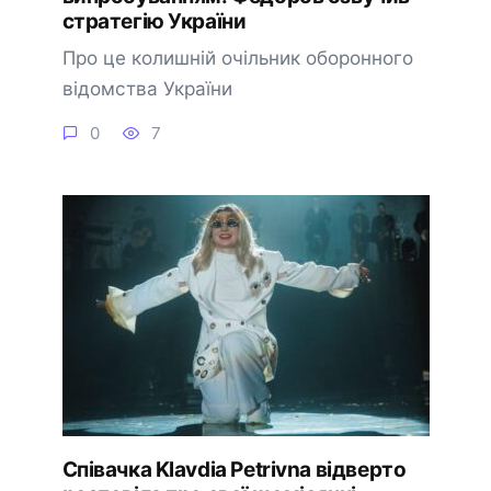
стратегію України
Про це колишній очільник оборонного
відомства України
0
7
Співачка Klavdia Petrivna відверто