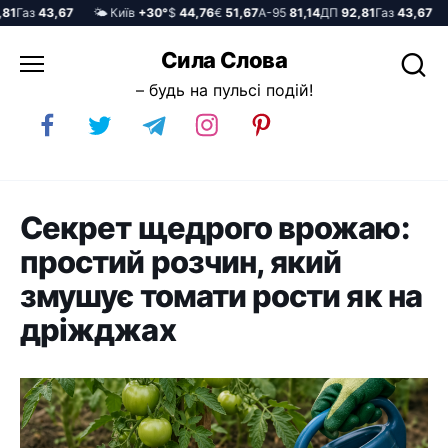
Газ
43,67
🌤️ Київ
+30°
$
44,76
€
51,67
А-95
81,14
ДП
92,81
Газ
43,67
🌤
Перейти
Сила Слова
до
– будь на пульсі подій!
вмісту
Секрет щедрого врожаю:
простий розчин, який
змушує томати рости як на
дріжджах