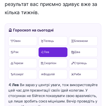
результат вас приємно здивує вже за
кілька тижнів.
🔮 Гороскоп на сьогодні
♈
♉
♊
Овен
Телець
Близнюки
♋
♌
♍
Рак
Лев
Діва
♎
♏
♐
Терези
Скорпіон
Стрілець
♑
♒
♓
Козеріг
Водолій
Риби
♌ Лев
Ви зараз у центрі уваги, тож використовуйте
цей час для презентації своїх ідей колегам. У
стосунках не бійтеся показувати свою вразливість,
це лише зробить союз міцнішим. Вечір проведіть у