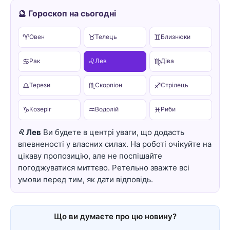
🔮 Гороскоп на сьогодні
♈
♉
♊
Овен
Телець
Близнюки
♋
♌
♍
Рак
Лев
Діва
♎
♏
♐
Терези
Скорпіон
Стрілець
♑
♒
♓
Козеріг
Водолій
Риби
♌ Лев
Ви будете в центрі уваги, що додасть
впевненості у власних силах. На роботі очікуйте на
цікаву пропозицію, але не поспішайте
погоджуватися миттєво. Ретельно зважте всі
умови перед тим, як дати відповідь.
Що ви думаєте про цю новину?