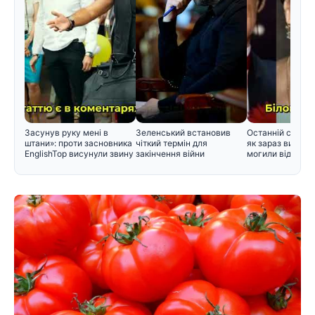
Засунув руку мені в
Зеленський встановив
Останній спочин
штани»: проти засновника
чіткий термін для
як зараз вигляд
EnglishTop висунули звину
закінчення війни
могили відомих 