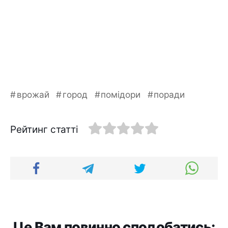
врожай
город
помідори
поради
Рейтинг статті
Це Вам повинно сподобатись: