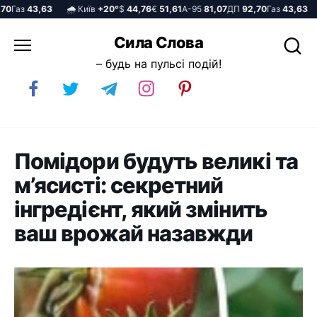
аз
43,63
🌧️ Київ
+20°
$
44,76
€
51,61
А-95
81,07
ДП
92,70
Газ
43,63
🌧️
Перейти
Сила Слова
до
– будь на пульсі подій!
вмісту
Помідори будуть великі та
м’ясисті: секретний
інгредієнт, який змінить
ваш врожай назавжди