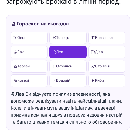
загрожують врожаю в літній період.
🔮 Гороскоп на сьогодні
♈
♉
♊
Овен
Телець
Близнюки
♋
♌
♍
Рак
Лев
Діва
♎
♏
♐
Терези
Скорпіон
Стрілець
♑
♒
♓
Козеріг
Водолій
Риби
♌ Лев
Ви відчуєте приплив впевненості, яка
допоможе реалізувати навіть найсміливіші плани.
Колеги цінуватимуть вашу ініціативу, а ввечері
приємна компанія друзів подарує чудовий настрій
та багато цікавих тем для спільного обговорення.