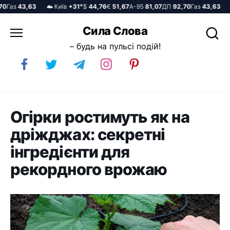
аз
43,63
☁️ Київ
+31°
$
44,76
€
51,67
А-95
81,07
ДП
92,70
Газ
43,63
☁️ 
Перейти
Сила Слова
до
– будь на пульсі подій!
вмісту
Огірки ростимуть як на
дріжджах: секретні
інгредієнти для
рекордного врожаю