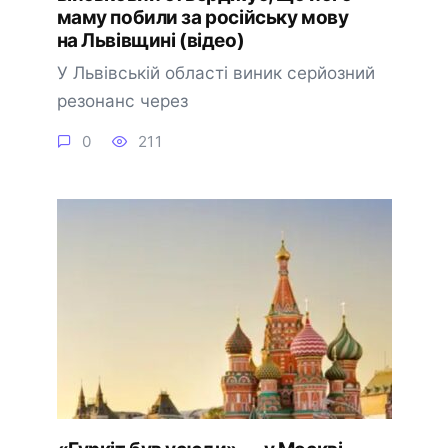
маму побили за російську мову
на Львівщині (відео)
У Львівській області виник серйозний
резонанс через
0
211