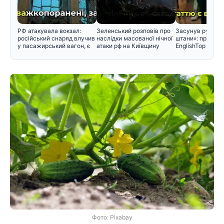
РФ атакувала вокзал:
Зеленський розповів про
Засунув руку ме
російський снаряд влучив
наслідки масованої нічної
штани»: проти з
у пасажирський вагон, є
атаки рф на Київщину
EnglishTop вису
Фото: Pixabay