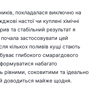
івників, покладалася виключно на
жджові настої чи куплені хімічні
рив та стабільний результат я
к почала застосовувати цей
сля кількох поливів кущі стають
абуває глибокого смарагдового
ь формуватися набагато
ь рівними, соковитими та ідеально
ай доводиться майже щодня.