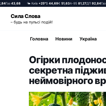
4
Газ
43,68
🌤️ Київ
+25°
$
44,69
€
51,63
А-95
81,27
ДП
92,84
Газ
43
Перейти
Сила Слова
до
– будь на пульсі подій!
вмісту
Головна
Новини
Україна
Огірки плодонос
секретна піджи
неймовірного в