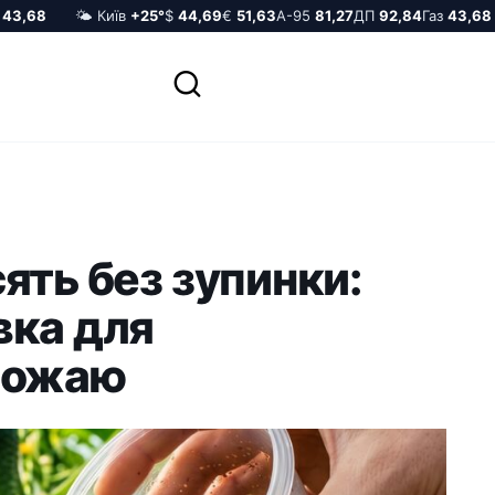
,68
🌤️ Київ
+25°
$
44,69
€
51,63
А-95
81,27
ДП
92,84
Газ
43,68
ять без зупинки:
вка для
рожаю