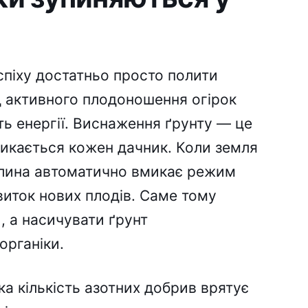
спіху достатньо просто полити
д активного плодоношення огірок
ть енергії. Виснаження ґрунту — це
тикається кожен дачник. Коли земля
слина автоматично вмикає режим
виток нових плодів. Саме тому
, а насичувати ґрунт
органіки.
а кількість азотних добрив врятує