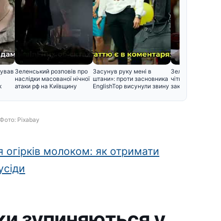
тував
Зеленський розповів про
Засунув руку мені в
Зеленський вста
наслідки масованої нічної
штани»: проти засновника
чіткий термін для
к
атаки рф на Київщину
EnglishTop висунули звину
закінчення війни
Фото: Pixabay
 огірків молоком: як отримати
усіди
ки зупиняються у