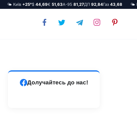
🌤️ Київ
+25°
$
44,69
€
51,63
А-95
81,27
ДП
92,84
Газ
43,68
🌤️ Ки
Долучайтесь до нас!