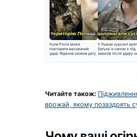
Коли Росія може
У Львові курсант вря
повторити масований
батька із сином з-під
удар: Жданов назвав дату
завалів після удару о
і поперед
Читайте також:
Підживлення
врожай, якому позаздрять с
Чому ваші огір