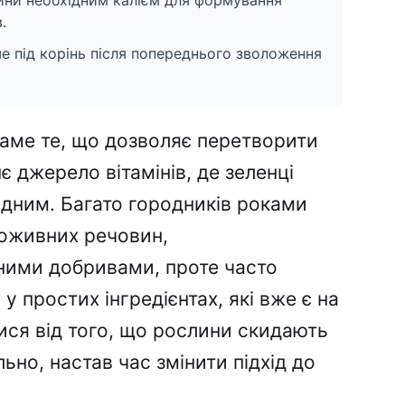
ини необхідним калієм для формування
.
е під корінь після попереднього зволоження
аме те, що дозволяє перетворити
 джерело вітамінів, де зеленці
одним. Багато городників роками
поживних речовин,
ними добривами, проте часто
 простих інгредієнтах, які вже є на
ися від того, що рослини скидають
льно, настав час змінити підхід до