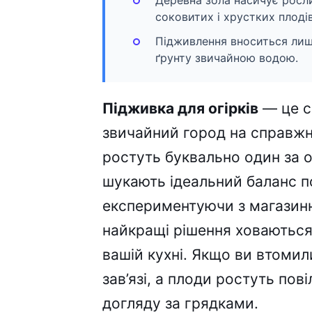
Деревна зола насичує росл
соковитих і хрустких плодів
Підживлення вноситься лиш
ґрунту звичайною водою.
Підживка для огірків
— це с
звичайний город на справжнє
ростуть буквально один за 
шукають ідеальний баланс 
експериментуючи з магазин
найкращі рішення ховаються у
вашій кухні. Якщо ви втомил
зав’язі, а плоди ростуть пові
догляду за грядками.