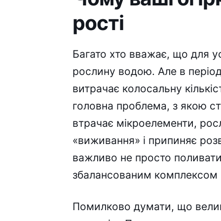
рості
Багато хто вважає, що для у
рослину водою. Але в періо
витрачає колосальну кількіс
головна проблема, з якою с
втрачає мікроелементи, ро
«виживання» і припиняє роз
важливо не просто поливати
збалансованим комплексом 
Помилково думати, що велик