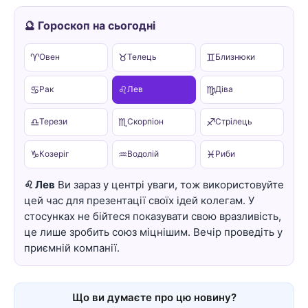
🔮 Гороскоп на сьогодні
♈
♉
♊
Овен
Телець
Близнюки
♋
♌
♍
Рак
Лев
Діва
♎
♏
♐
Терези
Скорпіон
Стрілець
♑
♒
♓
Козеріг
Водолій
Риби
♌ Лев
Ви зараз у центрі уваги, тож використовуйте
цей час для презентації своїх ідей колегам. У
стосунках не бійтеся показувати свою вразливість,
це лише зробить союз міцнішим. Вечір проведіть у
приємній компанії.
Що ви думаєте про цю новину?