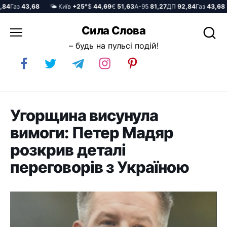
4
Газ
43,68
🌤️ Київ
+25°
$
44,69
€
51,63
А-95
81,27
ДП
92,84
Газ
43,68
Перейти
Сила Слова
до
– будь на пульсі подій!
вмісту
Угорщина висунула
вимоги: Петер Мадяр
розкрив деталі
переговорів з Україною