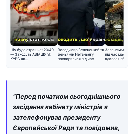
Hiч бyдe cтpaшнa❗️ 20:40
Володимир Зеленський та
Зеленський поя
— Зaxoдuть ABIAЦIЯ 🚀
Беньямін Нетаньягу
під час масован
KУPC нa…
посварилися під час
вдалося збити л
зустріч
“Перед початком сьогоднішнього
засідання кабінету міністрів я
зателефонував президенту
Європейської Ради та повідомив,