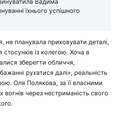
звинуватила Вадима
нуванні їхнього успішного
я, не планувала приховувати деталі,
 стосунків із колегою. Хоча в
галися зберегти обличчя,
бажанні рухатися далі», реальність
ою. Оля Полякова, за її власними
х вогнів через нестриманість свого
ого.