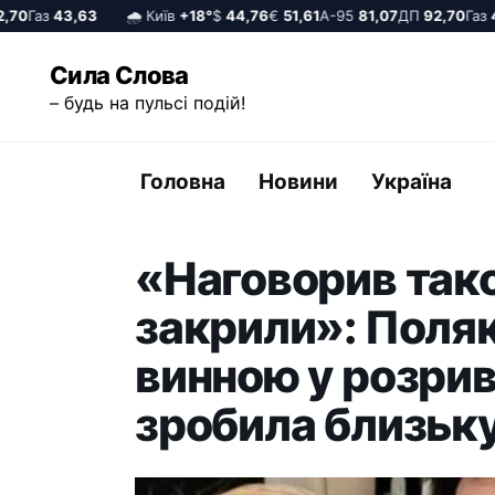
0
Газ
43,63
🌧️ Київ
+18°
$
44,76
€
51,61
А-95
81,07
ДП
92,70
Газ
43,
Перейти
Сила Слова
до
– будь на пульсі подій!
вмісту
Головна
Новини
Україна
«Наговорив тако
закрили»: Поля
винною у розрив
зробила близьк