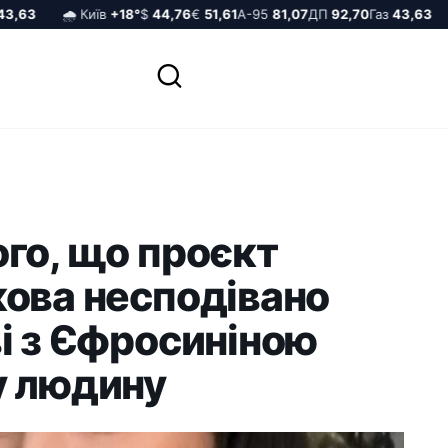
63
🌧️ Київ
+18°
$
44,76
€
51,61
А-95
81,07
ДП
92,70
Газ
43,63

го, що проєкт
кова несподівано
і з Єфросиніною
у людину