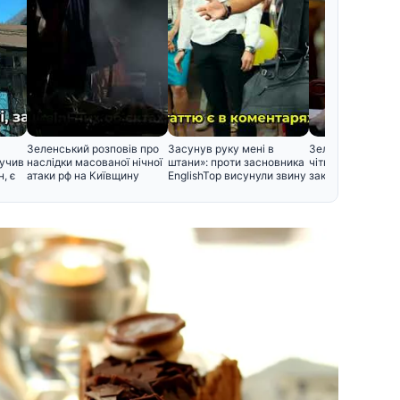
Зеленський розповів про
Засунув руку мені в
Зеленський вста
лучив
наслідки масованої нічної
штани»: проти засновника
чіткий термін для
, є
атаки рф на Київщину
EnglishTop висунули звину
закінчення війни