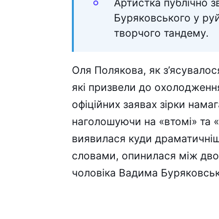
Артистка публічно 
Буряковського у руй
творчого тандему.
Оля Полякова, як з’ясувалос
які призвели до охолодження
офіційних заявах зірки нама
наголошуючи на «втомі» та «
виявилася куди драматичніш
словами, опинилася між дво
чоловіка Вадима Буряковськ