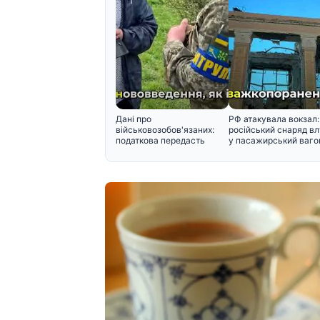
Дані про
РФ атакувала вокзал:
військовозобов'язаних:
російський снаряд в
податкова передасть
у пасажирський вагон
інформацію Мінобор