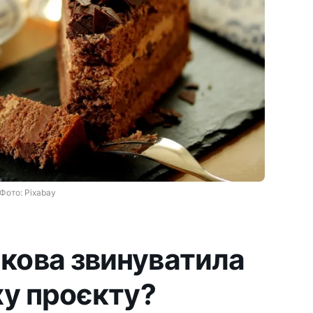
Фото: Pixabay
кова звинуватила
ху проєкту?