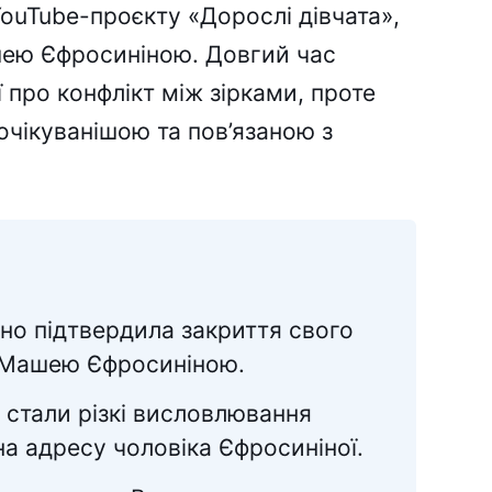
ouTube-проєкту «Дорослі дівчата»,
шею Єфросиніною. Довгий час
 про конфлікт між зірками, проте
очікуванішою та пов’язаною з
но підтвердила закриття свого
з Машею Єфросиніною.
 стали різкі висловлювання
на адресу чоловіка Єфросиніної.