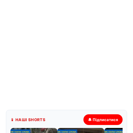
📱 НАШІ SHORTS
🔔 Підписатися