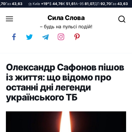
Газ
43,63
⛈️ Київ
+19°
$
44,76
€
51,61
А-95
81,07
ДП
92,70
Газ
43,63
⛈️
Перейти
Сила Слова
до
– будь на пульсі подій!
вмісту
Олександр Сафонов пішов
із життя: що відомо про
останні дні легенди
українського ТБ