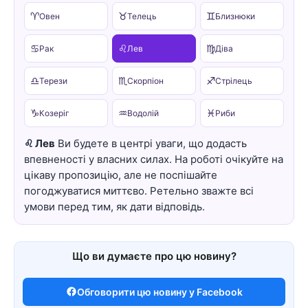
♈
♉
♊
Овен
Телець
Близнюки
♋
♌
♍
Рак
Лев
Діва
♎
♏
♐
Терези
Скорпіон
Стрілець
♑
♒
♓
Козеріг
Водолій
Риби
♌ Лев
Ви будете в центрі уваги, що додасть
впевненості у власних силах. На роботі очікуйте на
цікаву пропозицію, але не поспішайте
погоджуватися миттєво. Ретельно зважте всі
умови перед тим, як дати відповідь.
Що ви думаєте про цю новину?
Обговорити цю новину у Facebook