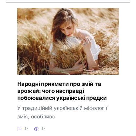
Народні прикмети про змій та
врожай: чого насправді
побоювалися українські предки
У традиційній українській міфології
змія, особливо
0
0