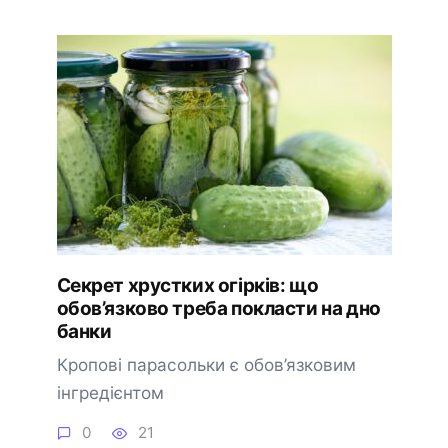
Секрет хрустких огірків: що
обов’язково треба покласти на дно
банки
Кропові парасольки є обов’язковим
інгредієнтом
0
21