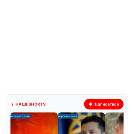
📱 НАШІ SHORTS
🔔 Підписатися