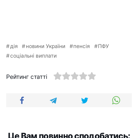
дія
новини України
пенсія
ПФУ
соціальні виплати
Рейтинг статті
Це Вам повинно сподобатись: