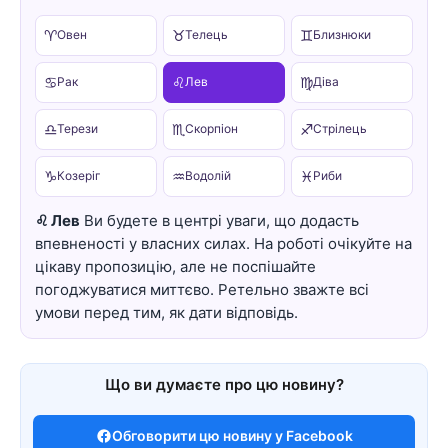
♈
♉
♊
Овен
Телець
Близнюки
♋
♌
♍
Рак
Лев
Діва
♎
♏
♐
Терези
Скорпіон
Стрілець
♑
♒
♓
Козеріг
Водолій
Риби
♌ Лев
Ви будете в центрі уваги, що додасть
впевненості у власних силах. На роботі очікуйте на
цікаву пропозицію, але не поспішайте
погоджуватися миттєво. Ретельно зважте всі
умови перед тим, як дати відповідь.
Що ви думаєте про цю новину?
Обговорити цю новину у Facebook