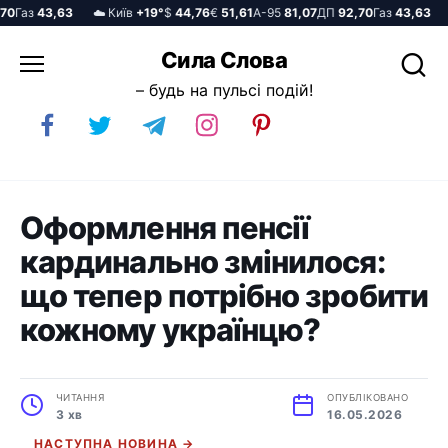
Газ
43,63
☁️ Київ
+19°
$
44,76
€
51,61
А-95
81,07
ДП
92,70
Газ
43,63
☁️
Перейти
Сила Слова
до
– будь на пульсі подій!
вмісту
Оформлення пенсії
кардинально змінилося:
що тепер потрібно зробити
кожному українцю?
ЧИТАННЯ
ОПУБЛІКОВАНО
3 хв
16.05.2026
НАСТУПНА НОВИНА →