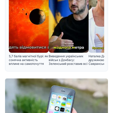
5,7 балів магнітної бурі: як
Виведення українських
Наталка Денисе
сонячна активність
військ з Донбасу:
дружиною Юрія
вплине на самопочуття
Зеленський розставив всі
Савранського т
крапк
його прізв