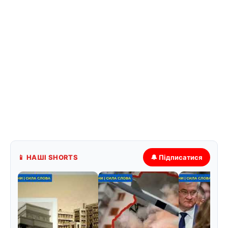
📱 НАШІ SHORTS
🔔 Підписатися