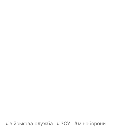
військова служба
ЗСУ
міноборони