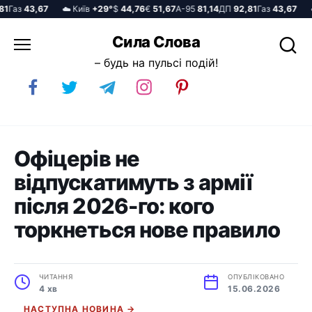
Газ
43,67
☁️ Київ
+29°
$
44,76
€
51,67
А-95
81,14
ДП
92,81
Газ
43,67
☁️ 
Перейти
Сила Слова
до
– будь на пульсі подій!
вмісту
Офіцерів не
відпускатимуть з армії
після 2026-го: кого
торкнеться нове правило
ЧИТАННЯ
ОПУБЛІКОВАНО
4 хв
15.06.2026
НАСТУПНА НОВИНА →