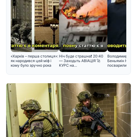
«Харків – перша столиця»:
Hiч бyдe cтpaшнa❗️ 20:40
Володимир Зеле
як народився цей міф і
— Зaxoдuть ABIAЦIЯ 🚀
Беньямін Нетан
кому було зручно рока
KУPC нa…
посварилися під
зустріч