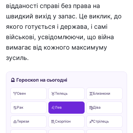
відданості справі без права на
швидкий вихід у запас. Це виклик, до
якого готується і держава, і самі
військові, усвідомлюючи, що війна
вимагає від кожного максимуму
зусиль.
🔮 Гороскоп на сьогодні
♈
♉
♊
Овен
Телець
Близнюки
♋
♌
♍
Рак
Лев
Діва
♎
♏
♐
Терези
Скорпіон
Стрілець